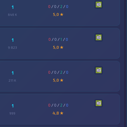
0
/
0
/
2
/
0
1
5,0 ★
646 K
0
/
0
/
1
/
0
1
5,0 ★
9 823
0
/
0
/
2
/
0
1
5,0 ★
211 K
0
/
0
/
2
/
0
1
4,8 ★
999