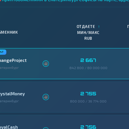
↑
ОТДАЕТЕ
БМЕННИК
МИН/МАКС
RUB
2 667
hangeProject
атеринбург
842 800 / 80 000 000
2 755
rystalMoney
атеринбург
800 000 / 36 774 000
2 756
oyalCash