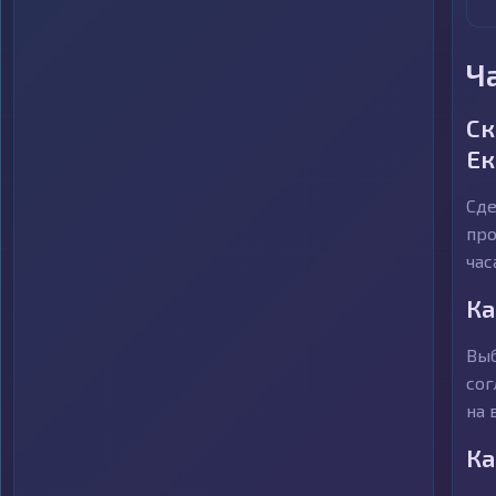
Ч
Ск
Ек
Сде
про
час
Ка
Выб
сог
на 
Ка