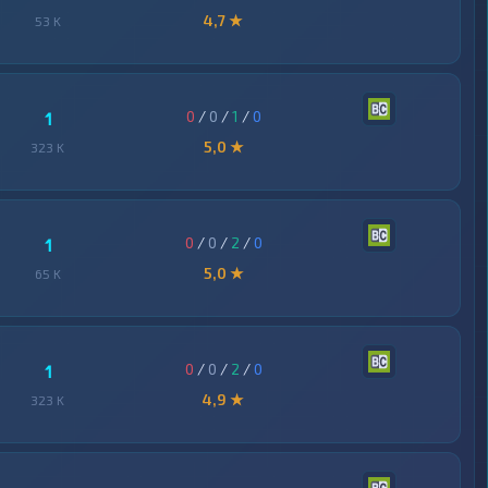
4,7 ★
53 K
0
/
0
/
1
/
0
1
5,0 ★
323 K
0
/
0
/
2
/
0
1
5,0 ★
65 K
0
/
0
/
2
/
0
1
4,9 ★
323 K