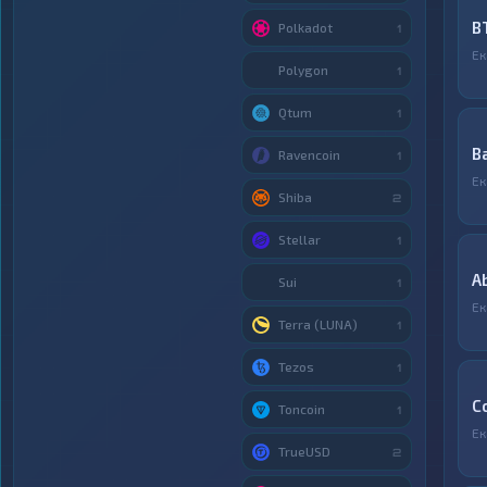
B
Polkadot
1
Ек
Polygon
1
Qtum
1
B
Ravencoin
1
Ек
Shiba
2
Stellar
1
A
Sui
1
Ек
Terra (LUNA)
1
Tezos
1
C
Toncoin
1
Ек
TrueUSD
2