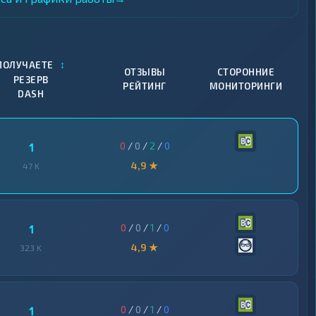
↕
ПОЛУЧАЕТЕ
ОТЗЫВЫ
СТОРОННИЕ
РЕЗЕРВ
РЕЙТИНГ
МОНИТОРИНГИ
DASH
0
/
0
/
2
/
0
1
4,9 ★
47 K
0
/
0
/
1
/
0
1
4,9 ★
323 K
0
/
0
/
1
/
0
1