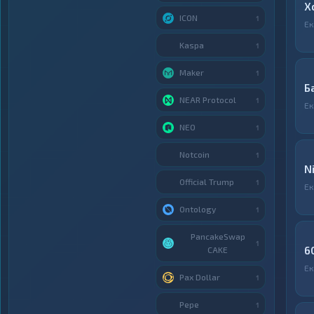
X
ICON
1
Ек
Kaspa
1
Maker
1
Б
NEAR Protocol
1
Ек
NEO
1
Notcoin
1
N
Official Trump
1
Ек
Ontology
1
PancakeSwap
1
6
CAKE
Ек
Pax Dollar
1
Pepe
1