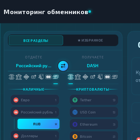
Мониторинг обменников
★ ИЗБРАННОЕ
ВСЕ РАЗДЕЛЫ
ОТДАЁТЕ
ПОЛУЧАЕТЕ
Российский рубль
DASH
К
о
НАЛИЧНЫЕ
КРИПТОВАЛЮТЫ
Евро
Tether
1
9
Российский рубль
USD Coin
1
5
RUB
★
Ethereum
3
Доллары
1
Bitcoin
2