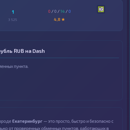
0
/
0
/
14
/
0
1
4,8 ★
3 525
убль RUB на Dash
енных пункта.
городе
Екатеринбург
— это просто, быстро и безопасно с
ко от проверенных обменных пунктов, работающих в