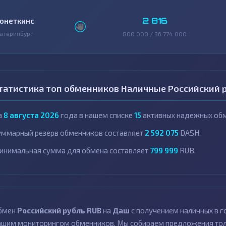
2 816
онеткинс
атеринбург
800 000 / 36 774 000
татистика топ обменников Наличные Российский р
а
8 августа 2026
года в нашем списке
15
активных надежных обм
уммарный резерв обменников составляет
2 592 075
DASH.
инимальная сумма для обмена составляет
799 999
RUB.
бмен
Российский рубль RUB
на
Даш
с получением наличных в 
ашим мониторингом обменников. Мы собираем предложения толь