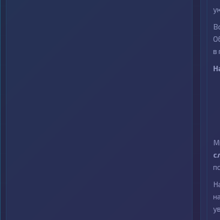
у
В
О
в
Н
М
с
п
Н
н
у