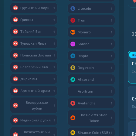
Грузинский Лари
1
Litecoin
1
Гривны
1
Tron
1
Тайский Бат
1
Monero
1
О
Турецкая Лира
1
Solana
1
Польский Злотый
1
Ripple
1
C
Болгарский лев
1
Dogecoin
1
Ек
Дирхамы
1
Algorand
1
Армянский драм
1
Arbitrum
1
C
Белорусские
Avalanche
1
1
Ек
рубли
Basic Attention
1
Индийская рупия
1
Token
Казахстанский
Binance Coin (BNB)
1
R
1