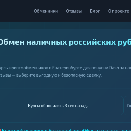
Обменники
Отзывы
Блог
О проекте
Обмен наличных российских руб
урсы криптообменников в Екатеринбурге для покупки Dash за нал
тзывы — выберите выгодную и безопасную сделку.
Курсы обновились 4 сек назад.
Г
Криптообменники в Екатеринбурге
Офисы на карте, адр