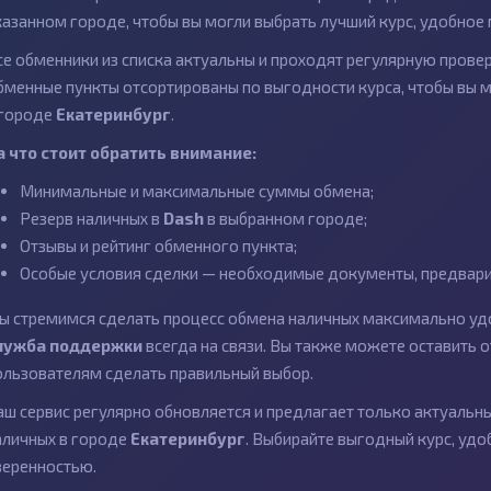
казанном городе, чтобы вы могли выбрать лучший курс, удобное 
се обменники из списка актуальны и проходят регулярную провер
бменные пункты отсортированы по выгодности курса, чтобы вы 
 городе
Екатеринбург
.
а что стоит обратить внимание:
Минимальные и максимальные суммы обмена;
Резерв наличных в
Dash
в выбранном городе;
Отзывы и рейтинг обменного пункта;
Особые условия сделки — необходимые документы, предварит
ы стремимся сделать процесс обмена наличных максимально удо
лужба поддержки
всегда на связи. Вы также можете оставить
ользователям сделать правильный выбор.
аш сервис регулярно обновляется и предлагает только актуаль
аличных в городе
Екатеринбург
. Выбирайте выгодный курс, удо
веренностью.