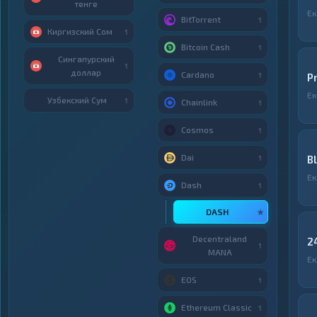
тенге
Ек
BitTorrent
1
Киргизский Сом
1
Bitcoin Cash
1
Сингапурский
1
доллар
Cardano
1
P
Ек
Узбекский Сум
1
Chainlink
1
Cosmos
1
Dai
B
1
Ек
Dash
1
DASH
★
Decentraland
2
1
MANA
Ек
EOS
1
Ethereum Classic
1