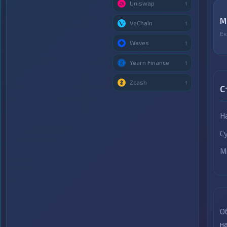
Uniswap
1
М
VeChain
1
Ек
Waves
1
Yearn Finance
1
Zcash
1
С
Н
С
М
О
н