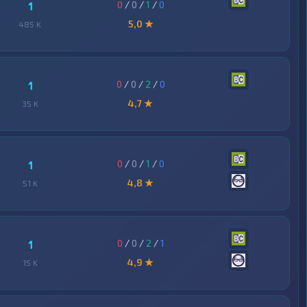
0
/
0
/
1
/
0
1
5,0 ★
485 K
0
/
0
/
2
/
0
1
4,7 ★
35 K
0
/
0
/
1
/
0
1
4,8 ★
51 K
0
/
0
/
2
/
1
1
4,9 ★
15 K