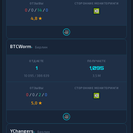
0
/
0
/
14
/
0
4,8 ★
BTCWorm
Берлин
1
1,095
10 095 / 386 639
3,5 M
0
/
0
/
2
/
0
5,0 ★
YChangers
Берлин