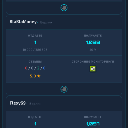
Official
1
Trump
Ontology
1
BlaBlaMoney
Берлин
PancakeSwap
1
CAKE
1
1,098
Pax
1
Dollar
10 000 / 386 598
50 M
Pepe
1
0
/
0
/
2
/
0
Polkadot
1
5,0 ★
Polygon
1
Qtum
1
Ravencoin
1
Flexy69
Берлин
Shiba
2
Stellar
1
1
1,097