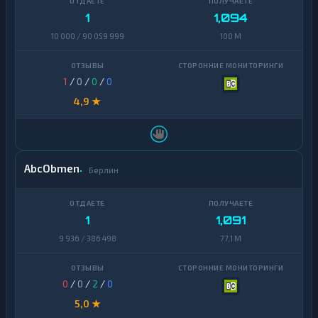
1
1,094
10 000 / 90 059 999
100 M
1
/
0
/
0
/
0
4,9 ★
AbcObmen
Берлин
1
1,091
9 936 / 386 498
77,1 M
0
/
0
/
2
/
0
5,0 ★