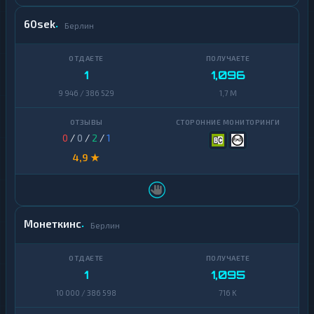
60sek
Берлин
1
1,096
9 946 / 386 529
1,7 M
0
/
0
/
2
/
1
4,9 ★
Монеткинс
Берлин
1
1,095
10 000 / 386 598
716 K