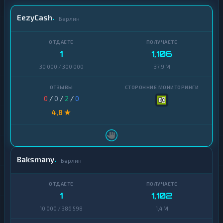
НАЛИЧНЫЕ
EezyCash
Евро
1
Берлин
КРИПТОВАЛЮТЫ
E
Tether
9
★
U
R
1
1,106
A
R
30 000 / 300 000
37,9 M
Российский
★
B
1
рубль
T
M
Доллары
1
0
/
0
/
2
/
0
A
4,8 ★
V
Грузинский
1
★
A
Лари
X
C
Гривны
1
B
Baksmany
Берлин
Тайский
E
1
Бат
★
P
2
Турецкая
0
1
1
1,102
Лира
E
10 000 / 386 598
1,4 M
Польский
R
1
Злотый