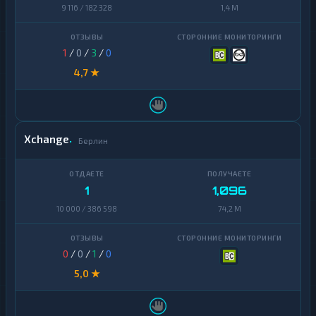
Sui
9 116 / 182 328
1,4 M
1
Terra
1
(LUNA)
1
/
0
/
3
/
0
4,7 ★
Tezos
1
Toncoin
1
TrueUSD
2
Xchange
Берлин
Uniswap
1
VeChain
1
1
1,096
Waves
1
10 000 / 386 598
74,2 M
Yearn
1
Finance
0
/
0
/
1
/
0
Zcash
1
5,0 ★