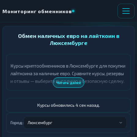
Мониторинг обменников
НАПРАВЛЕНИЕ
Обмен наличных евро на лайткоин в
×
ОБМЕНА
Люксембурге
★ ИЗБРАННОЕ
ВСЕ РАЗДЕЛЫ
Курсы криптообменников в Люксембурге для покупки
лайткоина за наличные евро. Сравните курсы, резервы
О
П
Т
О
и отзывы — выберите выгодную и безопасную сделку.
Читать далее
Д
Л
А
У
Ё
Ч
Т
А
Курсы обновились 5 сек назад.
Е
Е
Т
Евро
Е
Город:
Люксембург
LTC