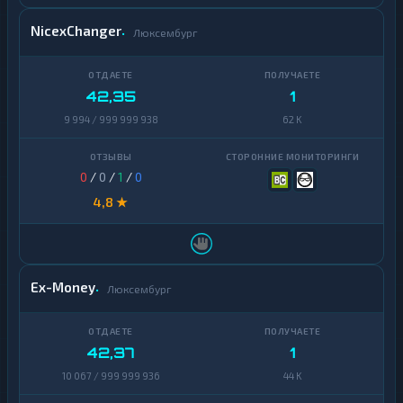
NicexChanger
Люксембург
42,35
1
9 994 / 999 999 938
62 K
0
/
0
/
1
/
0
4,8 ★
Ex-Money
Люксембург
42,37
1
10 067 / 999 999 936
44 K