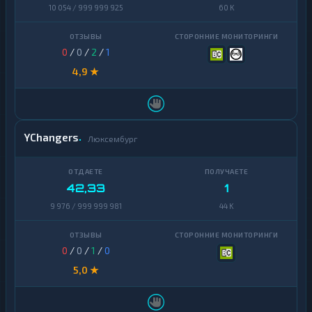
10 054 / 999 999 925
60 K
0
/
0
/
2
/
1
4,9 ★
YChangers
Люксембург
42,33
1
9 976 / 999 999 981
44 K
0
/
0
/
1
/
0
5,0 ★