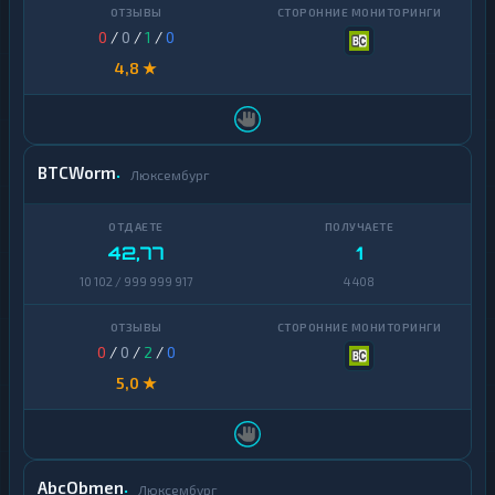
0
/
0
/
1
/
0
4,8 ★
BTCWorm
Люксембург
42,77
1
10 102 / 999 999 917
4 408
0
/
0
/
2
/
0
5,0 ★
AbcObmen
Люксембург