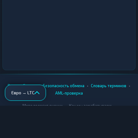
•
•
•
•
Вики
Города
Безопасность обмена
Словарь терминов
Евро → LTC
AML-проверка
•
•
Методология оценки
Как мы зарабатываем
Для обменников
Купить крипту