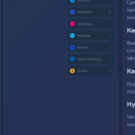
Toncoin
1
Сде
про
TrueUSD
2
мин
Uniswap
1
Ка
VeChain
1
Выб
Waves
1
сог
эфи
Yearn Finance
1
Ка
Zcash
1
Кур
кур
Ну
Час
кри