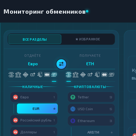
Мониторинг обменников
★ ИЗБРАННОЕ
ВСЕ РАЗДЕЛЫ
ОТДАЁТЕ
ПОЛУЧАЕТЕ
Евро
ETH
К
в
НАЛИЧНЫЕ
КРИПТОВАЛЮТЫ
Евро
Tether
1
9
EUR
★
USD Coin
5
Российский рубль
1
Ethereum
3
Доллары
ARBTM
1
★