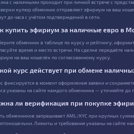
лка с наличными проходит при личной встрече с предст
верки купюр обменник отправляет эфириум на ваш кошел
ут до часа с учётом подтверждений в сети.
к купить эфириум за наличные евро в М
ерите обменник в таблице по курсу и рейтингу, оформит
ласуйте время и место встречи. На сделке передаёте на
риум на ваш кошелёк по согласованному курсу.
кой курс действует при обмене наличны
с фиксируется в момент оформления заявки и сохраняетс
са указаны на сайте каждого обменника — уточняйте до п
жна ли верификация при покупке эфири
ть обменников запрашивает AML/KYC при крупных сумма
птокошельки. Лимиты и требования указаны на сайте ка