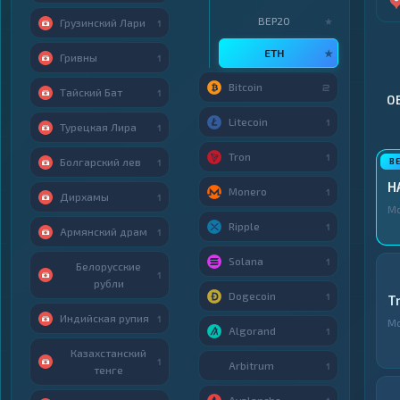
BEP20
★
Грузинский Лари
1
ETH
★
Гривны
1
Bitcoin
2
Тайский Бат
1
О
Litecoin
1
Турецкая Лира
1
Tron
1
Болгарский лев
1
H
Monero
1
Дирхамы
1
М
Ripple
1
Армянский драм
1
Solana
1
Белорусские
1
рубли
Dogecoin
1
T
Индийская рупия
1
М
Algorand
1
Казахстанский
1
Arbitrum
1
тенге