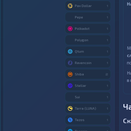
Н
Pax Dollar
1
Pepe
1
Polkadot
1
Polygon
1
М
Qtum
1
с
п
Ravencoin
1
Н
Shiba
2
в
Stellar
1
Sui
1
Ч
Terra (LUNA)
1
Ск
Tezos
1