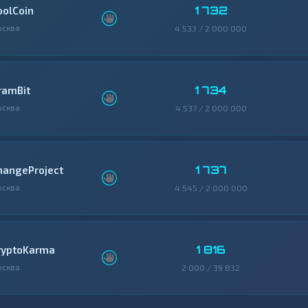
1 732
oolCoin
осква
4 533 / 2 000 000
1 734
ramBit
осква
4 537 / 2 000 000
1 737
hangeProject
осква
4 545 / 2 000 000
1 816
ryptoKarma
осква
2 000 / 39 832