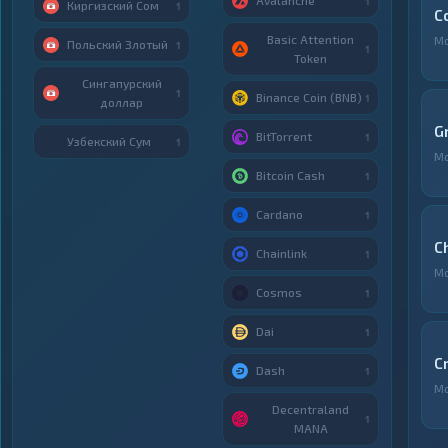
Avalanche
1
Киргизский Сом
1
C
Basic Attention
М
Польский Злотый
1
1
Token
Сингапурский
1
Binance Coin (BNB)
1
доллар
G
BitTorrent
1
Узбекский Сум
1
М
Bitcoin Cash
1
Cardano
1
C
Chainlink
1
М
Cosmos
1
Dai
1
C
Dash
1
М
Decentraland
1
MANA