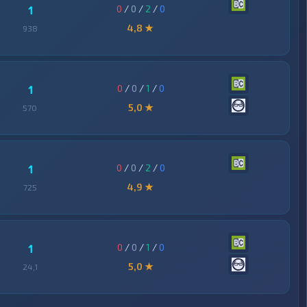
0
/
0
/
2
/
0
1
4,8 ★
938
0
/
0
/
1
/
0
1
5,0 ★
570
0
/
0
/
2
/
0
1
4,9 ★
725
0
/
0
/
1
/
0
1
5,0 ★
24,1