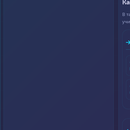
Ка
В т
учи