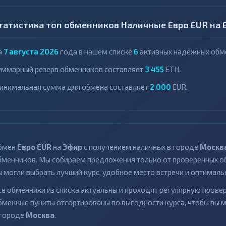
татистика топ обменников Наличные Евро EUR на 
а
7 августа 2026
года в нашем списке
6
активных надежных обме
уммарный резерв обменников составляет
3 455
ETH.
инимальная сумма для обмена составляет
2 000
EUR.
бмен
Евро EUR
на
Эфир
с получением наличных в городе
Москв
бменников. Мы собираем предложения только от проверенных об
ы могли выбрать лучший курс, удобное место встречи и оптималь
се обменники из списка актуальны и проходят регулярную провер
бменные пункты отсортированы по выгодности курса, чтобы вы 
 городе
Москва
.