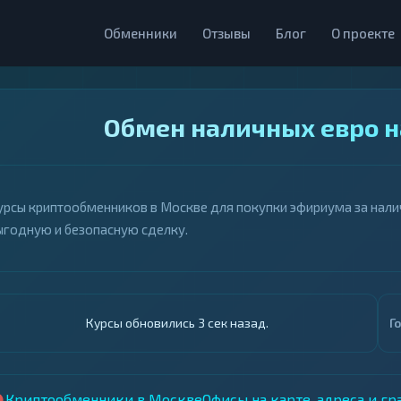
Обменники
Отзывы
Блог
О проекте
Обмен наличных евро н
урсы криптообменников в Москве для покупки эфириума за налич
ыгодную и безопасную сделку.
Курсы обновились 4 сек назад.
Г
Криптообменники в Москве
Офисы на карте, адреса и г