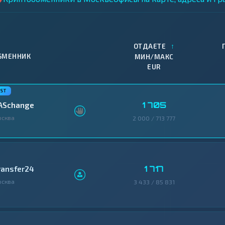
↑
ОТДАЕТЕ
БМЕННИК
МИН/МАКС
EUR
1 705
ASchange
осква
2 000 / 713 777
1 717
ransfer24
осква
3 433 / 85 831