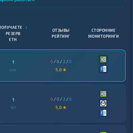
↕
ПОЛУЧАЕТЕ
ОТЗЫВЫ
СТОРОННИЕ
РЕЗЕРВ
РЕЙТИНГ
МОНИТОРИНГИ
ETH
0
/
0
/
2
/
0
1
5,0 ★
430
0
/
0
/
2
/
0
1
5,0 ★
767