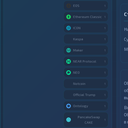
EOS
1
С
Ethereum Classic
1
ICON
1
Н
С
Kaspa
1
М
Maker
1
NEAR Protocol
1
NEO
1
О
Notcoin
1
о
Official Trump
1
в
Ontology
1
В
О
PancakeSwap
1
в
CAKE