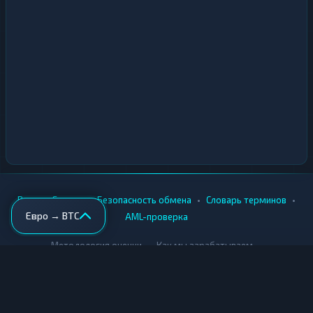
•
•
•
•
Вики
Города
Безопасность обмена
Словарь терминов
Евро → BTC
AML-проверка
•
•
Методология оценки
Как мы зарабатываем
Для обменников
Купить крипту