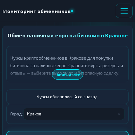
Мониторинг обменников
Обмен наличных евро на биткоин в Кракове
НАПРАВЛЕНИЕ
×
ОБМЕНА
Курсы криптообменников в Кракове для покупки
★ ИЗБРАННОЕ
ВСЕ РАЗДЕЛЫ
биткоина за наличные евро. Сравните курсы, резервы и
отзывы — выберите выгодную и безопасную сделку.
О
П
Читать далее
Т
О
Д
Л
А
У
Ё
Ч
Курсы обновились 5 сек назад.
Т
А
Е
Е
Т
Город:
Краков
Евро
Е
BTC