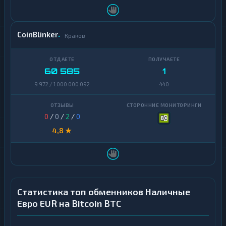
CoinBlinker
Краков
60 585
1
9 972 / 1 000 000 092
440
0
/
0
/
2
/
0
4,8 ★
Статистика топ обменников Наличные
Евро EUR на Bitcoin BTC