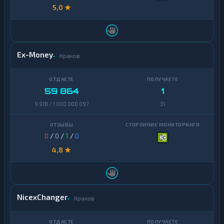
5,0 ★
Ex-Money
Краков
59 864
1
9 918 / 1 000 000 097
31
0
/
0
/
1
/
0
4,8 ★
NicexChanger
Краков