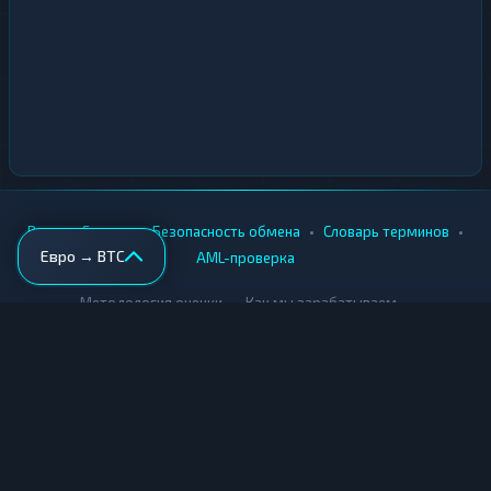
•
•
•
•
Вики
Города
Безопасность обмена
Словарь терминов
Евро → BTC
AML-проверка
•
•
Методология оценки
Как мы зарабатываем
Для обменников
Купить крипту
Продать крипту