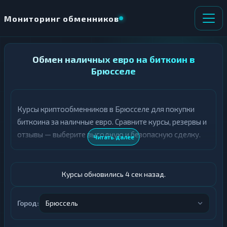
Мониторинг обменников
НАПРАВЛЕНИЕ
Обмен наличных евро на биткоин в
×
ОБМЕНА
Брюсселе
★ ИЗБРАННОЕ
ВСЕ РАЗДЕЛЫ
Курсы криптообменников в Брюсселе для покупки
биткоина за наличные евро. Сравните курсы, резервы и
О
П
Т
О
отзывы — выберите выгодную и безопасную сделку.
Читать далее
Д
Л
А
У
Ё
Ч
Т
А
Курсы обновились 5 сек назад.
Е
Е
Т
Евро
Е
Город:
Брюссель
BTC