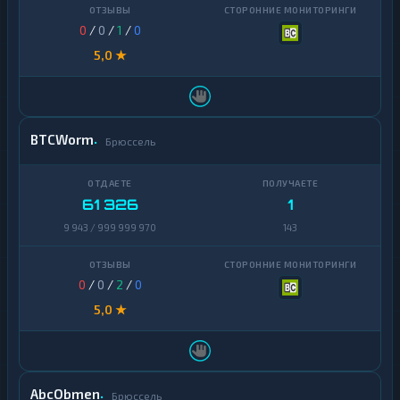
0
/
0
/
1
/
0
5,0 ★
BTCWorm
Брюссель
61 326
1
9 943 / 999 999 970
143
0
/
0
/
2
/
0
5,0 ★
AbcObmen
Брюссель