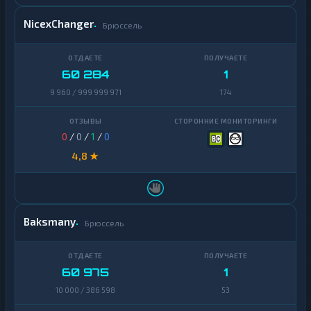
NicexChanger
Брюссель
60 284
1
9 960 / 999 999 971
174
0
/
0
/
1
/
0
4,8 ★
Baksmany
Брюссель
60 975
1
10 000 / 386 598
53