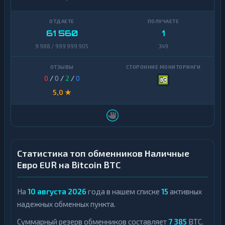
61 560
1
9 988 / 999 999 905
349
0
/
0
/
2
/
0
5,0 ★
Статистика топ обменников Наличные
Евро EUR на Bitcoin BTC
На
10 августа 2026
года в нашем списке
15
активных
надежных обменных пункта.
Суммарный резерв обменников составляет
7 385
BTC.