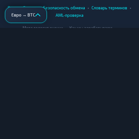
•
•
•
•
Вики
Города
Безопасность обмена
Словарь терминов
Евро → BTC
AML-проверка
•
•
Методология оценки
Как мы зарабатываем
Для обменников
Купить крипту
Продать крипту
Купить за рубли
Продать за рубли
© Мониторинг обменников — 2026
|
|
|
Условия использования
Конфиденциальность
Cookies
Карта сайта