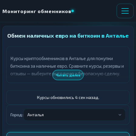
Мониторинг обменников
Обмен наличных евро на биткоин в Анталье
НАПРАВЛЕНИЕ
×
ОБМЕНА
Курсы криптообменников в Анталье для покупки
★ ИЗБРАННОЕ
ВСЕ РАЗДЕЛЫ
биткоина за наличные евро. Сравните курсы, резервы и
отзывы — выберите выгодную и безопасную сделку.
О
П
Читать далее
Т
О
Д
Л
А
У
Ё
Ч
Курсы обновились 5 сек назад.
Т
А
Е
Е
Т
Город:
Анталья
Евро
Е
BTC