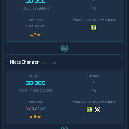
58 858
1
Polygon
1
10 052 / 999 999 957
149
Qtum
1
0
/
0
/
2
/
0
Ravencoin
1
4,7 ★
Shiba
2
Stellar
1
Sui
1
NicexChanger
Анталья
Terra
1
(LUNA)
58 885
1
Tezos
1
10 024 / 1 000 000 000
174
Toncoin
1
TrueUSD
2
0
/
0
/
1
/
0
4,8 ★
Uniswap
1