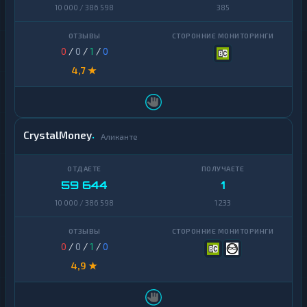
10 000 / 386 598
385
0
/
0
/
1
/
0
4,7 ★
CrystalMoney
Аликанте
59 644
1
10 000 / 386 598
1 233
0
/
0
/
1
/
0
4,9 ★