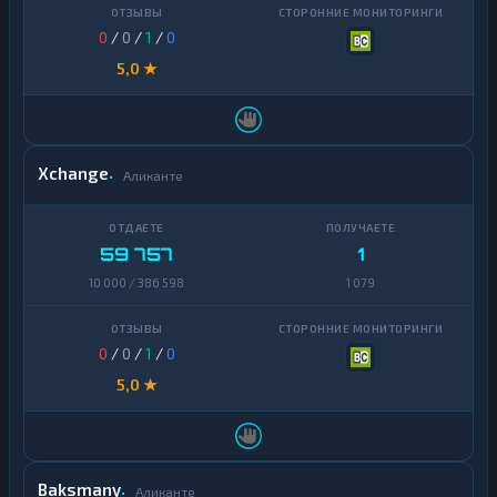
0
/
0
/
1
/
0
5,0 ★
Xchange
Аликанте
59 757
1
10 000 / 386 598
1 079
0
/
0
/
1
/
0
5,0 ★
Baksmany
Аликанте