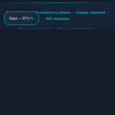
•
•
•
•
Вики
Города
Безопасность обмена
Словарь терминов
Евро → BTC
AML-проверка
•
•
Методология оценки
Как мы зарабатываем
Для обменников
Купить крипту
Продать крипту
Купить за рубли
Продать за рубли
© Мониторинг обменников — 2026
|
|
|
Условия использования
Конфиденциальность
Cookies