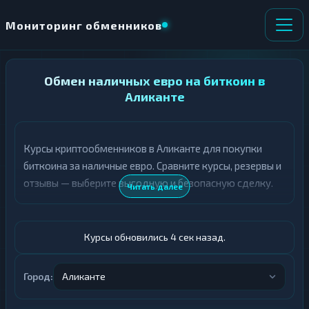
Мониторинг обменников
НАПРАВЛЕНИЕ
Обмен наличных евро на биткоин в
×
ОБМЕНА
Аликанте
★ ИЗБРАННОЕ
ВСЕ РАЗДЕЛЫ
Курсы криптообменников в Аликанте для покупки
биткоина за наличные евро. Сравните курсы, резервы и
О
П
Т
О
отзывы — выберите выгодную и безопасную сделку.
Читать далее
Д
Л
А
У
Ё
Ч
Т
А
Курсы обновились 5 сек назад.
Е
Е
Т
Евро
Е
Город:
Аликанте
BTC