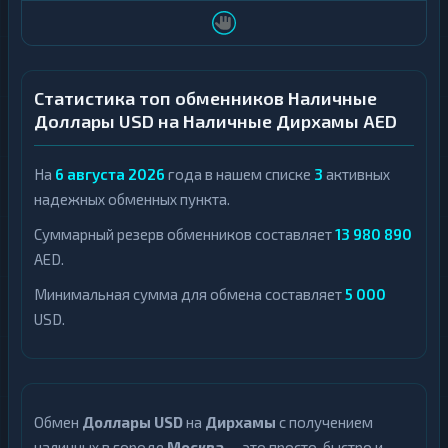
Узбекский
доллар
1
Сум
Узбекский
1
Сум
Статистика топ обменников Наличные
Доллары USD на Наличные Дирхамы AED
На
6 августа 2026
года в нашем списке
3
активных
надежных обменных пункта.
Суммарный резерв обменников составляет
13 980 890
AED.
Минимальная сумма для обмена составляет
5 000
USD.
Обмен
Доллары USD
на
Дирхамы
с получением
наличных в городе
Москва
— это просто, быстро и