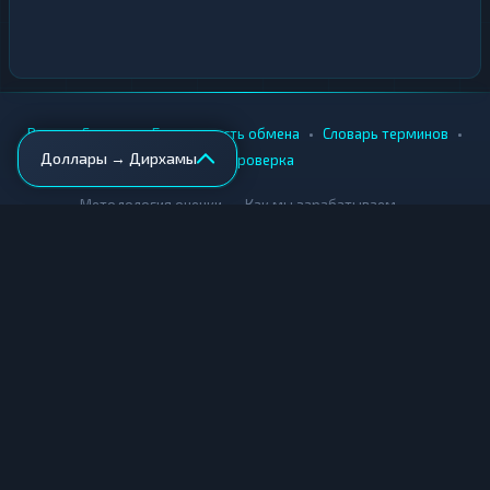
•
•
•
•
Вики
Города
Безопасность обмена
Словарь терминов
Доллары → Дирхамы
AML-проверка
•
•
Методология оценки
Как мы зарабатываем
Для обменников
Купить крипту
Продать крипту
Купить за рубли
Продать за рубли