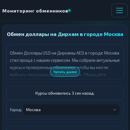
Мониторинг обменников
Обмен доллары на Дирхам в городе Москва
НАПРАВЛЕНИЕ
×
ОБМЕНА
Обмен Доллары USD на Дирхамы AED в городе Москва
★ ИЗБРАННОЕ
ВСЕ РАЗДЕЛЫ
стал проще с нашим сервисом. Мы собрали актуальные
курсы и проверенные обменники, чтобы вы могли
О
П
Читать далее
выбрать подходящее предложение. Обращайте
Т
О
Д
внимание на резервы Дирхамы AED и условия
Л
А
У
транзакции. Вся информация проверена, а каждый
Ё
Ч
Курсы обновились 4 сек назад.
обменник проходит строгую проверку на надежность.
Т
А
Топ 3 выгодных обменников Доллары USD на Дирхамы
Е
Е
Т
Город:
Москва
AED в городе Москва
Доллары
Е
Дирхамы