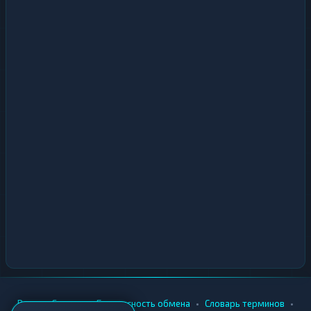
•
•
•
•
Вики
Города
Безопасность обмена
Словарь терминов