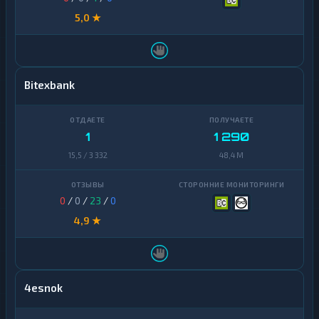
5,0 ★
Bitexbank
1
1 290
15,5 / 3 332
48,4 M
0
/
0
/
23
/
0
4,9 ★
4esnok