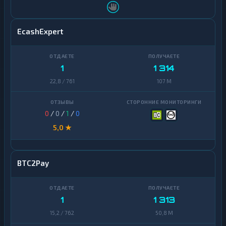
EcashExpert
1
1 314
22,8 / 761
107 M
0
/
0
/
1
/
0
5,0 ★
BTC2Pay
1
1 313
15,2 / 762
50,8 M