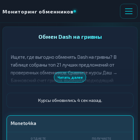
Мониторинг обменников
НАПРАВЛЕНИЕ
Обмен Dash на гривны
×
ОБМЕНА
Ищете, где выгодно обменять Dash на гривны? В
★ ИЗБРАННОЕ
ВСЕ РАЗДЕЛЫ
таблице собраны топ 21 лучших предложений от
проверенных обменников. Сравните курсы Даш →
О
П
Читать далее
Банковский счет гривна, выберите подходящий
Т
О
Д
вариант с учётом резерва и лимитов, и совершите
Л
А
У
обмен быстро и безопасно. Все обменные пункты
Ё
Ч
Курсы обновились 5 сек назад.
прошли модерацию и отображаются с учётом
Т
А
выгодности курса.
Е
Е
Т
DASH
Moneto4ka
Е
Счет · UAH