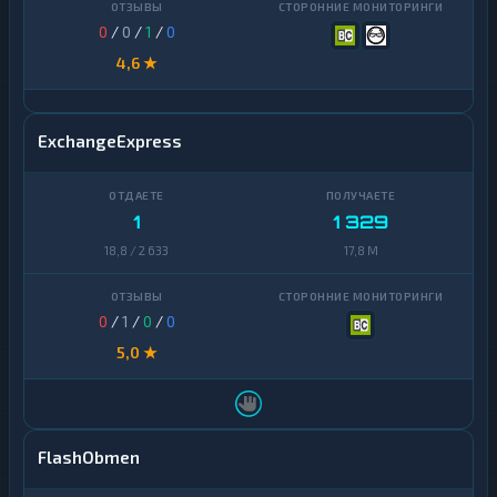
Zcash
1
0
/
0
/
1
/
0
4,6 ★
ExchangeExpress
1
1 329
18,8 / 2 633
17,8 M
0
/
1
/
0
/
0
5,0 ★
FlashObmen