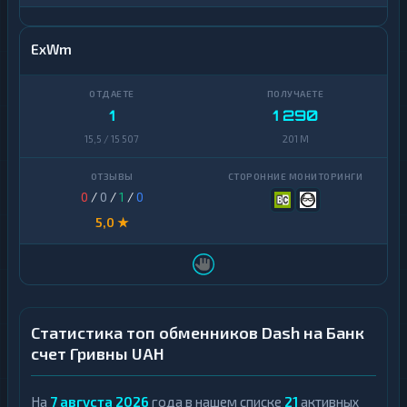
ExWm
1
1 290
15,5 / 15 507
201 M
0
/
0
/
1
/
0
5,0 ★
Статистика топ обменников Dash на Банк
счет Гривны UAH
На
7 августа 2026
года в нашем списке
21
активных