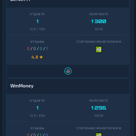
1
1 300
13,9 / 769
101 M
0
/
0
/
0
/
1
4,8 ★
WmMoney
1
1 296
13,9 / 694
149 M
0
/
0
/
1
/
0