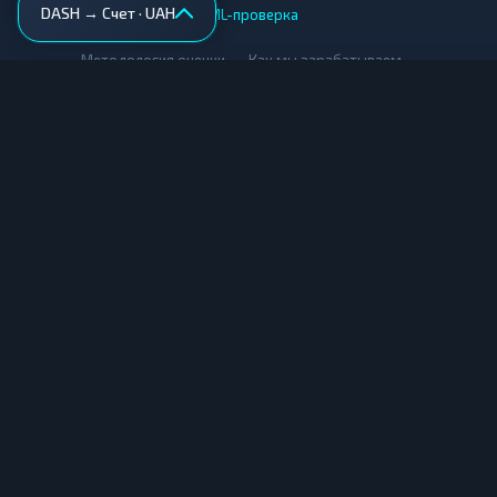
DASH → Счет · UAH
AML-проверка
•
•
Методология оценки
Как мы зарабатываем
Для обменников
Купить крипту
Продать крипту
Купить за рубли
Продать за рубли
© Мониторинг обменников — 2026
|
|
|
Условия использования
Конфиденциальность
Cookies
Карта сайта