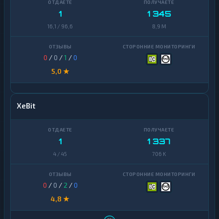
NEO
1
1
1 345
Notcoin
1
16,1 / 96,6
8,9 M
Official
1
Trump
0
/
0
/
1
/
0
Ontology
1
5,0 ★
PancakeSwap
1
CAKE
XeBit
Pax
1
Dollar
Pepe
1
1
1 337
Polkadot
1
4 / 45
706 K
Polygon
1
0
/
0
/
2
/
0
Qtum
1
4,8 ★
Ravencoin
1