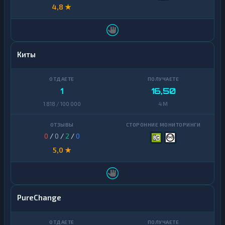
4,8 ★
Киты
1
16,50
1 818 / 100 000
4 M
0
/
0
/
2
/
0
5,0 ★
PureChange