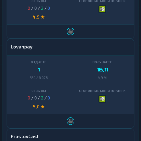
0
/
0
/
2
/
0
4,9 ★
Lovanpay
1
16,11
334 / 6 078
4,9 M
0
/
0
/
2
/
0
5,0 ★
ProstovCash