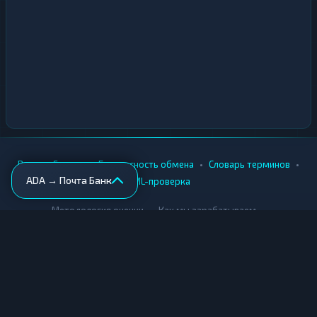
•
•
•
•
Вики
Города
Безопасность обмена
Словарь терминов
ADA → Почта Банк
AML-проверка
•
•
Методология оценки
Как мы зарабатываем
Для обменников
Купить крипту
Продать крипту