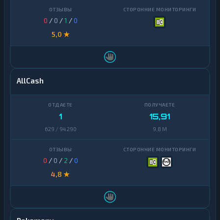
0
/
0
/
1
/
0
5,0 ★
AllCash
1
15,91
629 / 94 290
9,8 M
0
/
0
/
2
/
0
4,8 ★