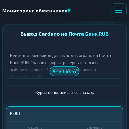
Мониторинг обменников
НАПРАВЛЕНИЕ
Вывод Cardano на Почта Банк RUB
×
ОБМЕНА
Рейтинг обменников для вывода Cardano на Почта
★ ИЗБРАННОЕ
ВСЕ РАЗДЕЛЫ
Банк RUB. Сравните курсы, резервы и отзывы —
выберите сервис с быстрым зачислением на
О
П
Читать далее
Т
О
банковский счёт.
Д
Л
А
У
Ё
Ч
Курсы обновились 6 сек назад.
Т
А
Е
Е
Т
ADA
ExBit
Е
Почта Банк