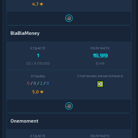
4,7 ★
BlaBlaMoney
1
15,99
125 / 6 010 000
8,4 M
0
/
0
/
2
/
0
5,0 ★
Onemoment