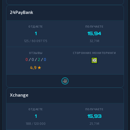
24PayBank
1
15,94
125 / 60 097 175
32,7 M
0
/
0
/
2
/
0
4,9 ★
Xchange
1
15,93
188 / 120 000
25,7 M