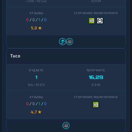
1 266 / 40 522
10,6 M
0
/
0
/
1
/
0
5,0 ★
Tuco
1
16,29
614 / 61 373
6,6 M
0
/
0
/
1
/
0
4,7 ★