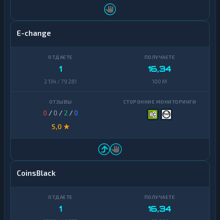
E-change
1
16,34
2 134 / 79 281
100 M
0
/
0
/
2
/
0
5,0 ★
CoinsBlack
1
16,34