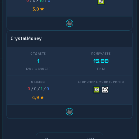
0
/
0
/
16
/
0
5,0 ★
CrystalMoney
1
15,88
126 / 14 486 420
118 M
0
/
0
/
1
/
0
4,9 ★