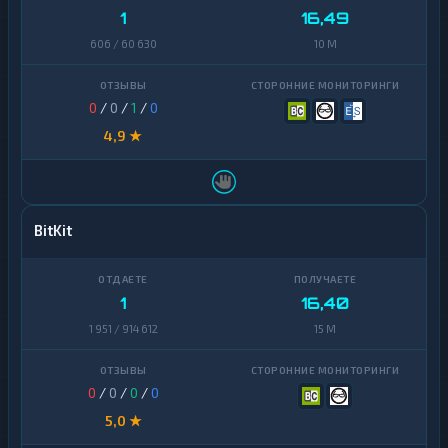
1
16,49
606 / 60 630
10 M
0
/
0
/
1
/
0
4,9 ★
BitKit
1
16,40
1 951 / 914 612
15 M
0
/
0
/
0
/
0
5,0 ★