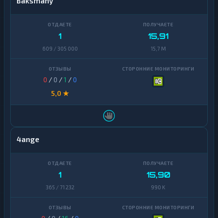
Baksmany
1
15,91
609 / 305 000
15,7 M
0
/
0
/
1
/
0
5,0 ★
4ange
1
15,90
365 / 71 232
990 K