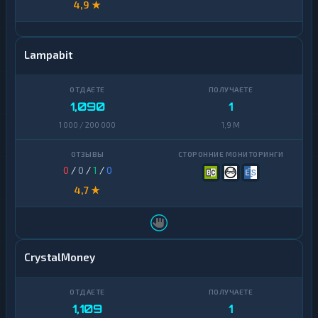
4,9 ★
Lampabit
1,090
1
1 000 / 200 000
1,9 M
0
/
0
/
1
/
0
4,7 ★
CrystalMoney
1,109
1