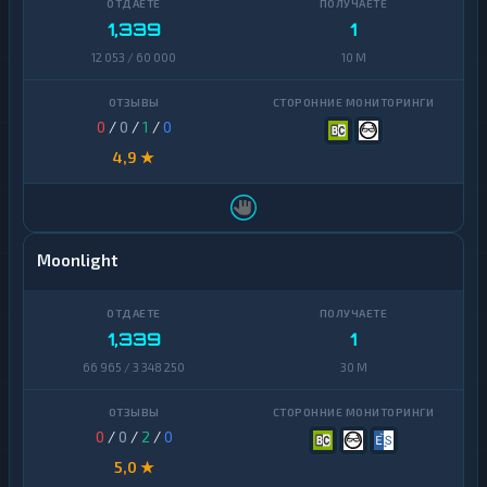
1,339
1
12 053 / 60 000
10 M
0
/
0
/
1
/
0
4,9 ★
Moonlight
1,339
1
66 965 / 3 348 250
30 M
0
/
0
/
2
/
0
5,0 ★