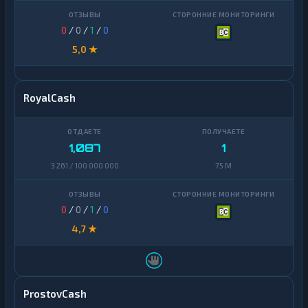
U
★
A
0
/
0
/
1
/
0
H
5,0 ★
U
★
Z
S
RoyalCash
Банковский
11
счет
ЕРИП
1
1,087
1
3 261 / 100 000 000
75 M
0
/
0
/
1
/
0
4,7 ★
ProstovCash