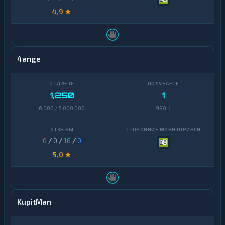
4,9 ★
4ange
1,250
1
6 000 / 5 000 000
990 K
0
/
0
/
16
/
0
5,0 ★
KupitMan