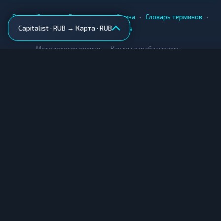
•
•
•
•
Вики
Города
Безопасность обмена
Словарь терминов
Capitalist · RUB → Карта · RUB
AML-проверка
•
•
Методология оценки
Как мы зарабатываем
Для обменников
Купить крипту
Продать крипту
Купить за рубли
Продать за рубли
© Мониторинг обменников — 2026
|
|
|
Условия использования
Конфиденциальность
Cookies