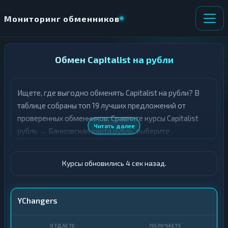
Мониторинг обменников
НАПРАВЛЕНИЕ
Обмен Capitalist на рубли
×
ОБМЕНА
Ищете, где выгодно обменять Capitalist на рубли? В
★ ИЗБРАННОЕ
ВСЕ РАЗДЕЛЫ
таблице собраны топ 19 лучших предложений от
проверенных обменников. Сравните курсы Capitalist
О
П
Читать далее
рубль → Банковская карта рубль, выберите
Т
О
Д
подходящий вариант с учётом резерва и лимитов, и
Л
А
У
совершите обмен быстро и безопасно. Все обменные
Ё
Ч
Курсы обновились 5 сек назад.
пункты прошли модерацию и отображаются с учётом
Т
А
выгодности курса.
Е
Е
Т
Capitalist · RUB
YChangers
Е
Карта · RUB