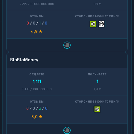
2 219 / 10 000 000 000
118 M
0
/
0
/
1
/
0
4,9 ★
BlaBlaMoney
1,111
1
3 333 / 100 000 000
7,9 M
0
/
0
/
2
/
0
5,0 ★