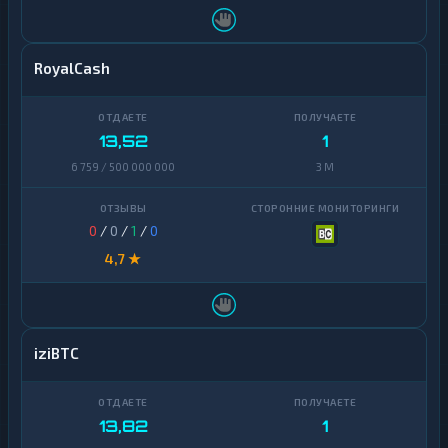
Idram
1
Skrill
1
Neteller
1
RoyalCash
Idram
1
13,52
1
6 759 / 500 000 000
3 M
0
/
0
/
1
/
0
4,7 ★
iziBTC
13,82
1