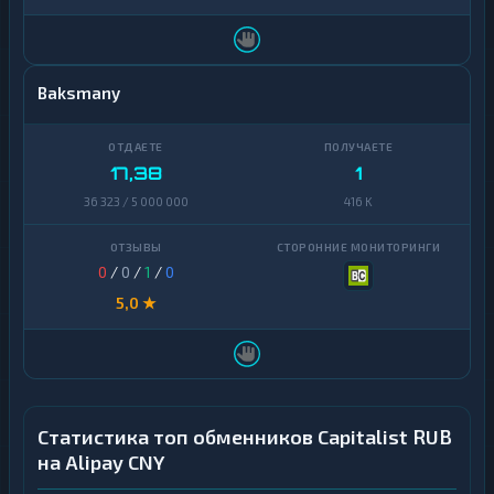
Baksmany
17,38
1
36 323 / 5 000 000
416 K
0
/
0
/
1
/
0
5,0 ★
Статистика топ обменников Capitalist RUB
на Alipay CNY