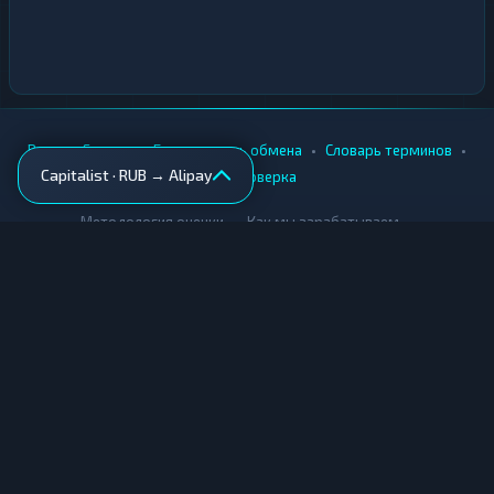
•
•
•
•
Вики
Города
Безопасность обмена
Словарь терминов
Capitalist · RUB → Alipay
AML-проверка
•
•
Методология оценки
Как мы зарабатываем
Для обменников
Купить крипту
Продать крипту
Купить за рубли
Продать за рубли