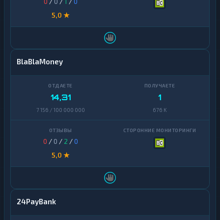
0
/
0
/
1
/
0
5,0 ★
BlaBlaMoney
14,31
1
7 156 / 100 000 000
676 K
0
/
0
/
2
/
0
5,0 ★
24PayBank