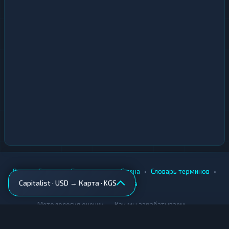
•
•
•
•
Вики
Города
Безопасность обмена
Словарь терминов
Capitalist · USD → Карта · KGS
AML-проверка
•
•
Методология оценки
Как мы зарабатываем
Для обменников