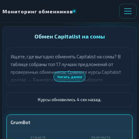
Мониторинг обменников
НАПРАВЛЕНИЕ
Обмен Capitalist на сомы
×
ОБМЕНА
Ищете, где выгодно обменять Capitalist на сомы? В
★ ИЗБРАННОЕ
ВСЕ РАЗДЕЛЫ
таблице собраны топ 17 лучших предложений от
проверенных обменников. Сравните курсы Capitalist
О
П
Читать далее
доллар → Банковская карта сом, выберите
Т
О
Д
подходящий вариант с учётом резерва и лимитов, и
Л
А
У
совершите обмен быстро и безопасно. Все обменные
Ё
Ч
Курсы обновились 5 сек назад.
пункты прошли модерацию и отображаются с учётом
Т
А
выгодности курса.
Е
Е
Т
Capitalist · USD
GrumBot
Е
Карта · KGS