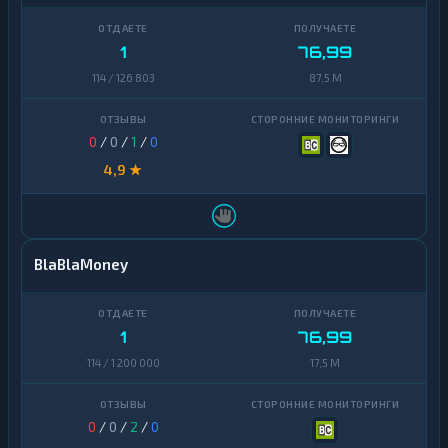
1
76,99
114 / 126 803
87,5 M
0
/
0
/
1
/
0
4,9 ★
BlaBlaMoney
1
76,99
114 / 1 200 000
17,5 M
0
/
0
/
2
/
0