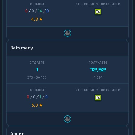
0
/
0
/
14
/
0
4,8 ★
Baksmany
1
72,62
373 / 60 400
4,8 M
0
/
0
/
1
/
0
5,0 ★
4ange