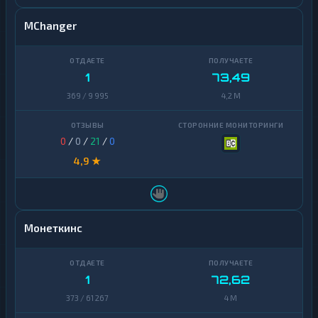
MChanger
1
73,49
369 / 9 995
4,2 M
0
/
0
/
21
/
0
4,9 ★
Монеткинс
1
72,62
373 / 61 267
4 M