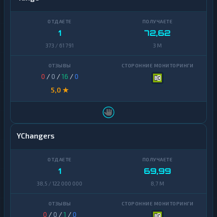
1
72,62
373 / 61 791
3 M
0
/
0
/
16
/
0
5,0 ★
YChangers
1
69,99
38,5 / 122 000 000
8,7 M
0
/
0
/
1
/
0