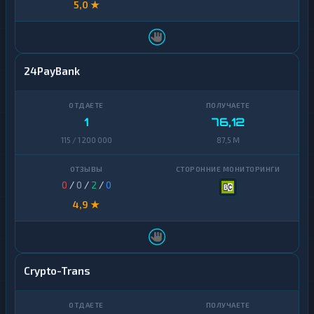
5,0 ★
24PayBank
1
76,12
115 / 1 200 000
87,5 M
0
/
0
/
2
/
0
4,9 ★
Crypto-Trans