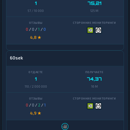
1
75,21
57 / 10 000
125 M
0
/
0
/
1
/
0
4,8 ★
60sek
1
74,37
110 / 2 000 000
16 M
0
/
0
/
2
/
1
4,9 ★