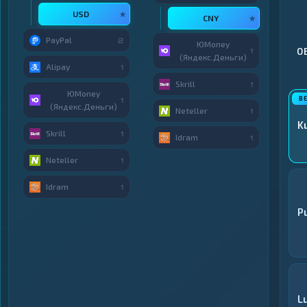
USD
★
CNY
★
PayPal
2
ЮMoney
О
1
(Яндекс.Деньги)
Alipay
1
Skrill
1
ЮMoney
1
(Яндекс.Деньги)
Neteller
1
K
Skrill
1
Idram
1
Neteller
1
Idram
1
P
L