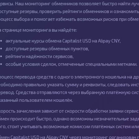
ервисы. Наш мониторинг обменников позволяет быстро найти луч
оступные резервы, проверить рейтинги обменников и ознакомить
роцесс выбора и помогает избежать возможных рисков при обме
а странице мониторинга вы найдёте:
актуальные курсы обмена Capitalist USD на Alipay CNY,
доступные резервы обменных пунктов,
рейтинги надёжности сервисов,
особые условия сделок, отмеченные специальными метками.
роцесс перевода средств с одного электронного кошелька на др
еобходимо правильно указать сумму и реквизиты, следовать ин
еревод. Средства отправляются через выбранную платёжную систе
казанный пользователем кошелёк.
корость зачисления зависит от скорости обработки заявки серви
бмен происходит быстро, однако возможны незначительные зад
ого, стоит учитывать возможные комиссии платёжных систем ил
бмен Capitalist USD на Alipay CNY через мониторинг организова