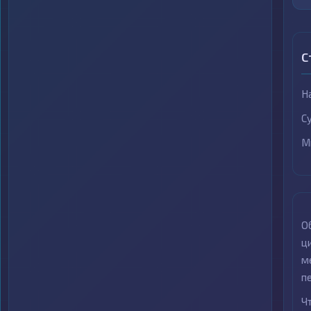
С
Н
С
М
О
ц
м
п
Ч