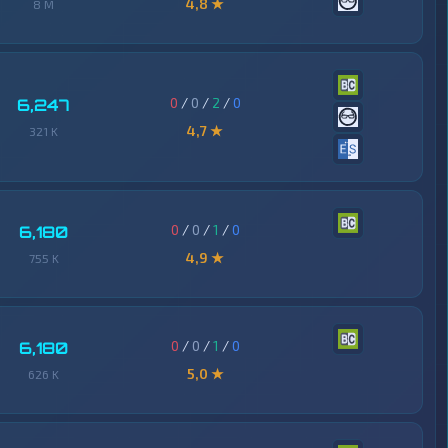
4,8 ★
8 M
0
/
0
/
2
/
0
6,247
4,7 ★
321 K
0
/
0
/
1
/
0
6,180
4,9 ★
755 K
0
/
0
/
1
/
0
6,180
5,0 ★
626 K