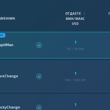
↕
ОТДАЕТЕ
БМЕННИК
МИН/МАКС
USD
1
upitMan
135 / 30 000
1
ureChange
158 / 1 582 267
1
uckyChange