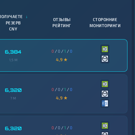
↓
ПОЛУЧАЕТЕ
ОТЗЫВЫ
СТОРОННИЕ
РЕЗЕРВ
РЕЙТИНГ
МОНИТОРИНГИ
CNY
0
/
0
/
1
/
0
6,384
4,9 ★
1,5 M
0
/
0
/
1
/
0
6,320
4,9 ★
7 M
0
/
0
/
1
/
0
6,320