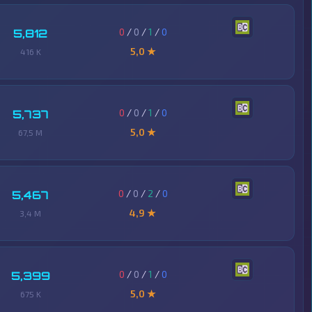
0
/
0
/
1
/
0
5,812
5,0 ★
416 K
0
/
0
/
1
/
0
5,737
5,0 ★
67,5 M
0
/
0
/
2
/
0
5,467
4,9 ★
3,4 M
0
/
0
/
1
/
0
5,399
5,0 ★
675 K