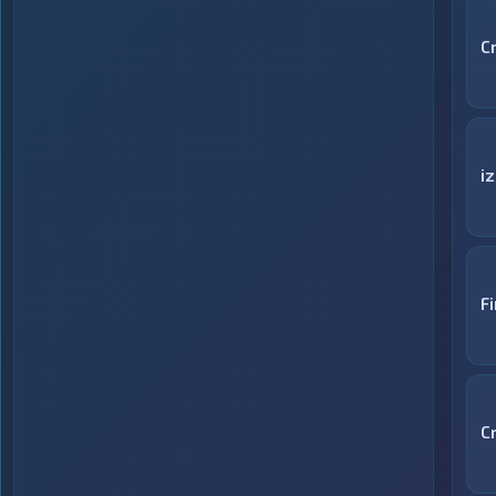
C
i
F
C