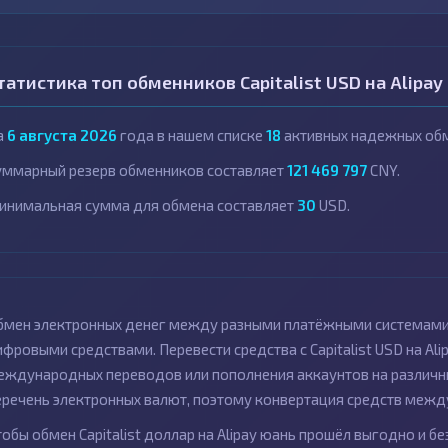
татистика топ обменников Capitalist USD на Alipay
а
6 августа 2026
года в нашем списке
18
активных надежных обм
уммарный резерв обменников составляет
121 469 797
CNY.
инимальная сумма для обмена составляет
30
USD.
бмен электронных денег между разными платёжными системами
ифровыми средствами. Перевести средства с Capitalist USD на Ali
еждународных переводов или пополнения аккаунтов на различн
еречень электронных валют, поэтому конвертация средств меж
тобы обмен Capitalist доллар на Alipay юань прошёл выгодно и 