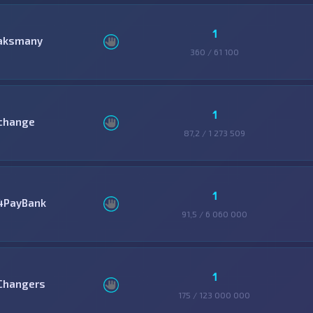
1
aksmany
360 / 61 100
1
change
87,2 / 1 273 509
1
4PayBank
91,5 / 6 060 000
1
Changers
175 / 123 000 000