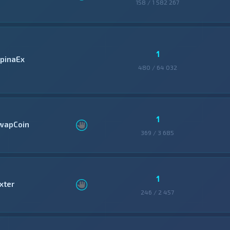
158 / 1 582 267
1
lpinaEx
480 / 64 032
1
wapCoin
369 / 3 685
1
xter
246 / 2 457