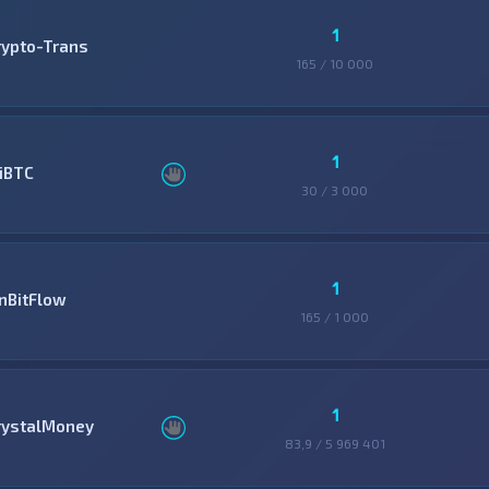
1
rypto-Trans
165 / 10 000
1
ziBTC
30 / 3 000
1
inBitFlow
165 / 1 000
1
rystalMoney
83,9 / 5 969 401