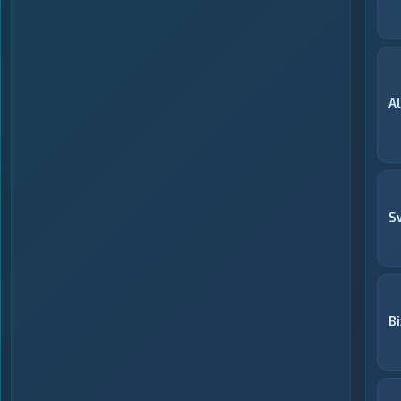
A
S
Bi