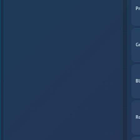
P
G
B
R