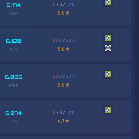
0
/
0
/
1
/
0
6,174
5,0 ★
3,4 M
0
/
0
/
3
/
0
6,120
5,0 ★
10 M
0
/
0
/
2
/
0
6,085
5,0 ★
676 K
0
/
0
/
1
/
0
6,074
4,7 ★
3 M