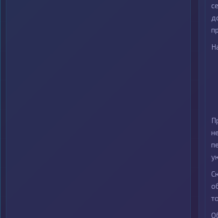
с
д
п
Н
П
н
п
у
С
о
т
О