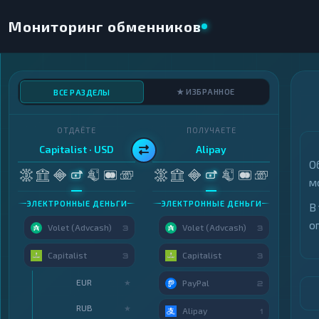
Мониторинг обменников
★ ИЗБРАННОЕ
ВСЕ РАЗДЕЛЫ
ОТДАЁТЕ
ПОЛУЧАЕТЕ
Capitalist · USD
Alipay
О
м
ЭЛЕКТРОННЫЕ ДЕНЬГИ
ЭЛЕКТРОННЫЕ ДЕНЬГИ
В
о
Volet (Advcash)
Volet (Advcash)
3
3
Capitalist
Capitalist
3
3
EUR
★
PayPal
2
RUB
★
Alipay
1