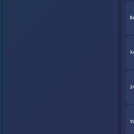
B
X
2
Y