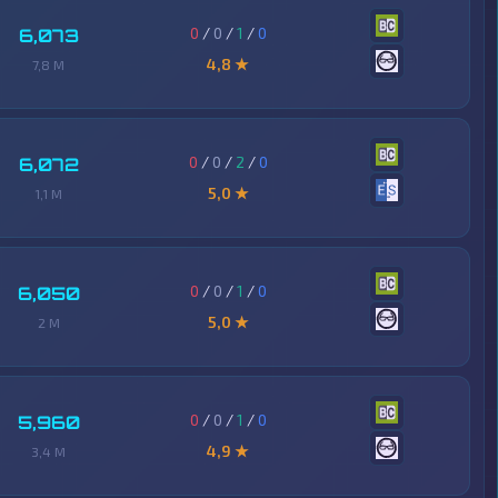
0
/
0
/
1
/
0
6,073
4,8 ★
7,8 M
0
/
0
/
2
/
0
6,072
5,0 ★
1,1 M
0
/
0
/
1
/
0
6,050
5,0 ★
2 M
0
/
0
/
1
/
0
5,960
4,9 ★
3,4 M