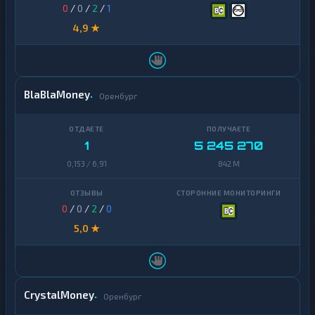
0
/
0
/
2
/
1
4,9 ★
BlaBlaMoney
Оренбург
1
5 245 270
0,153 / 6,91
842 M
0
/
0
/
2
/
0
5,0 ★
CrystalMoney
Оренбург