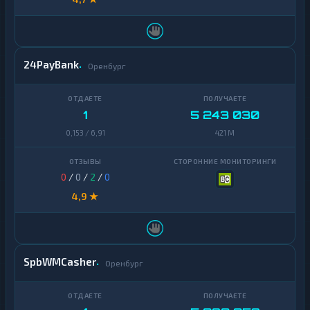
24PayBank
Оренбург
1
5 243 030
0,153 / 6,91
421 M
0
/
0
/
2
/
0
4,9 ★
SpbWMCasher
Оренбург