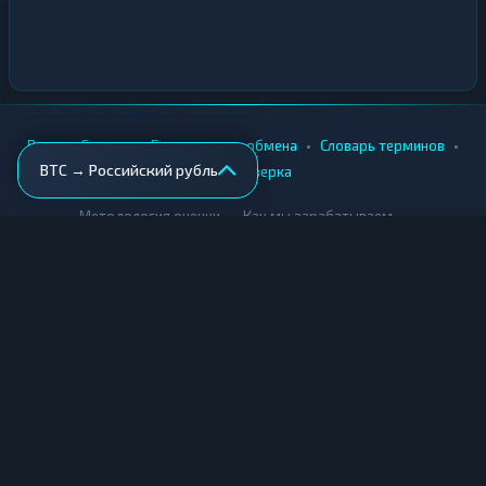
•
•
•
•
Вики
Города
Безопасность обмена
Словарь терминов
BTC → Российский рубль
AML-проверка
•
•
Методология оценки
Как мы зарабатываем
Для обменников
Купить крипту
Продать крипту
Купить за рубли
Продать за рубли