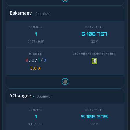
Baksmany
Оренбург
1
5 106 757
0,157 / 6,91
122 M
0
/
0
/
1
/
0
5,0 ★
YChangers
Оренбург
1
5 106 375
0,15 / 6,98
122 M