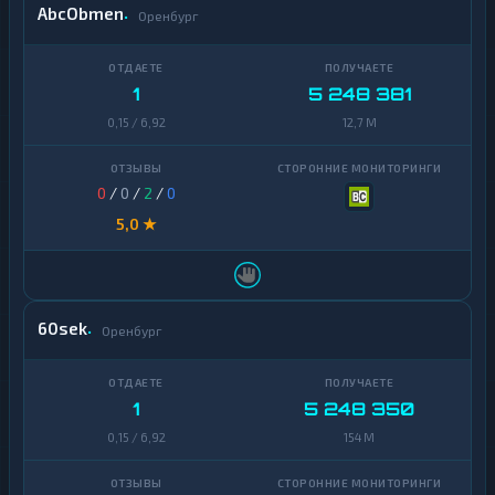
AbcObmen
Оренбург
1
5 248 381
0,15 / 6,92
12,7 M
0
/
0
/
2
/
0
5,0 ★
60sek
Оренбург
1
5 248 350
0,15 / 6,92
154 M