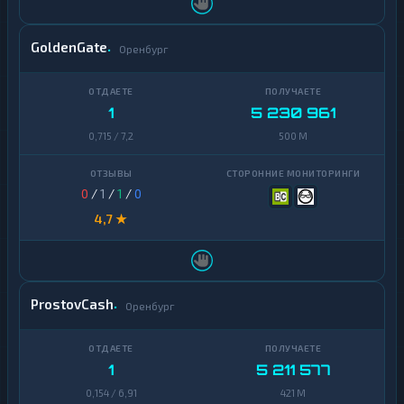
GoldenGate
Оренбург
1
5 230 961
0,715 / 7,2
500 M
0
/
1
/
1
/
0
4,7 ★
ProstovCash
Оренбург
1
5 211 577
0,154 / 6,91
421 M