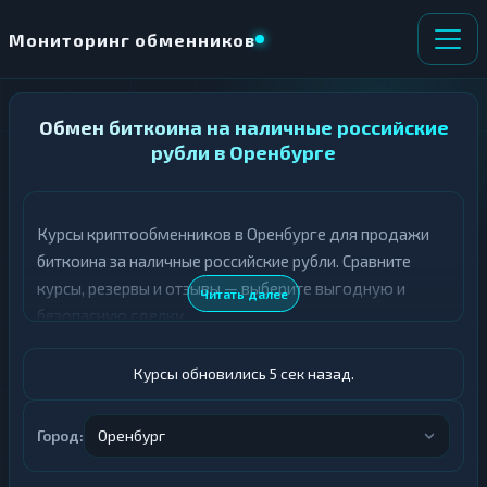
Мониторинг обменников
НАПРАВЛЕНИЕ
Обмен биткоина на наличные российские
×
ОБМЕНА
рубли в Оренбурге
★ ИЗБРАННОЕ
ВСЕ РАЗДЕЛЫ
Курсы криптообменников в Оренбурге для продажи
биткоина за наличные российские рубли. Сравните
О
П
Т
О
курсы, резервы и отзывы — выберите выгодную и
Читать далее
Д
Л
безопасную сделку.
А
У
Ё
Ч
Т
А
Курсы обновились 6 сек назад.
Е
Е
Т
BTC
Е
Город:
Оренбург
Российский рубль