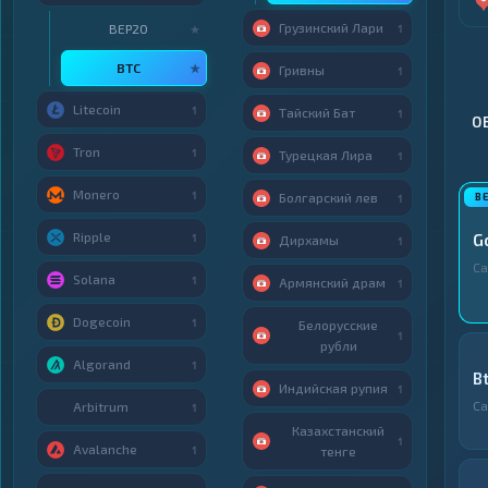
Грузинский Лари
BEP20
★
1
BTC
★
Гривны
1
Litecoin
1
Тайский Бат
1
О
Tron
1
Турецкая Лира
1
Monero
1
Болгарский лев
1
Ripple
G
1
Дирхамы
1
Са
Solana
1
Армянский драм
1
Dogecoin
1
Белорусские
1
рубли
Algorand
1
B
Индийская рупия
1
Са
Arbitrum
1
Казахстанский
1
Avalanche
1
тенге