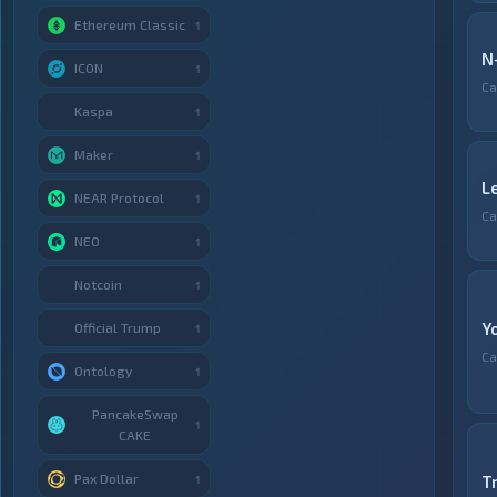
Ethereum Classic
1
N
ICON
1
Са
Kaspa
1
Maker
1
L
NEAR Protocol
1
Са
NEO
1
Notcoin
1
Y
Official Trump
1
Са
Ontology
1
PancakeSwap
1
CAKE
Pax Dollar
T
1