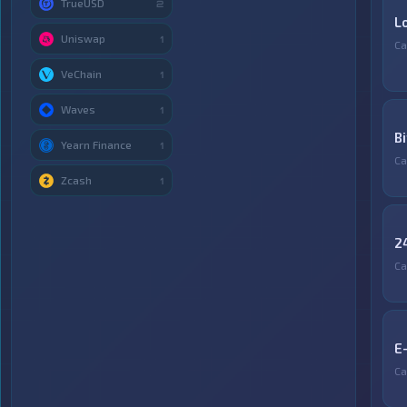
TrueUSD
2
L
Uniswap
1
Са
VeChain
1
Waves
1
Bi
Yearn Finance
1
Са
Zcash
1
2
Са
E
Са