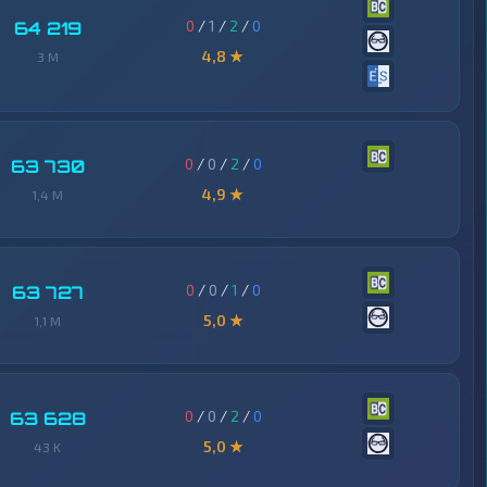
0
/
1
/
2
/
0
64 219
4,8 ★
3 M
0
/
0
/
2
/
0
63 730
4,9 ★
1,4 M
0
/
0
/
1
/
0
63 727
5,0 ★
1,1 M
0
/
0
/
2
/
0
63 628
5,0 ★
43 K