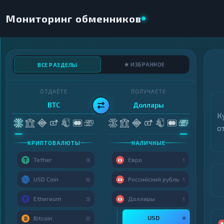
Мониторинг обменников
★ ИЗБРАННОЕ
ВСЕ РАЗДЕЛЫ
ОТДАЁТЕ
ПОЛУЧАЕТЕ
BTC
Доллары
К
о
КРИПТОВАЛЮТЫ
НАЛИЧНЫЕ
Tether
Евро
9
1
USD Coin
Российский рубль
5
1
Ethereum
Доллары
3
1
USD
★
Bitcoin
2