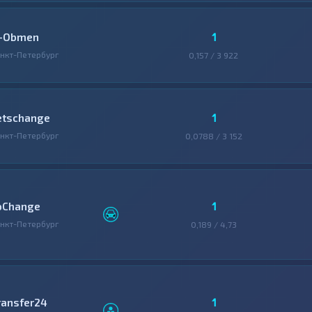
1
-Obmen
нкт-Петербург
0,157 / 3 922
1
etschange
нкт-Петербург
0,0788 / 3 152
1
oChange
нкт-Петербург
0,189 / 4,73
1
ransfer24