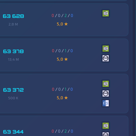
0
/
0
/
2
/
0
63 628
5,0 ★
2,8 M
0
/
0
/
1
/
0
63 378
5,0 ★
13,4 M
0
/
0
/
1
/
0
63 372
5,0 ★
500 K
0
/
0
/
2
/
0
63 344