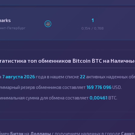
1
harks
нкт-Петербург
0,154 / 0,768
татистика топ обменников Bitcoin BTC на Наличн
а
7 августа 2026
года в нашем списке
22
активных надежных обм
уммарный резерв обменников составляет
169 776 096
USD.
инимальная сумма для обмена составляет
0,00461
BTC.
бмен
Биток
на
Доллары
с получением наличных в городе
Санкт