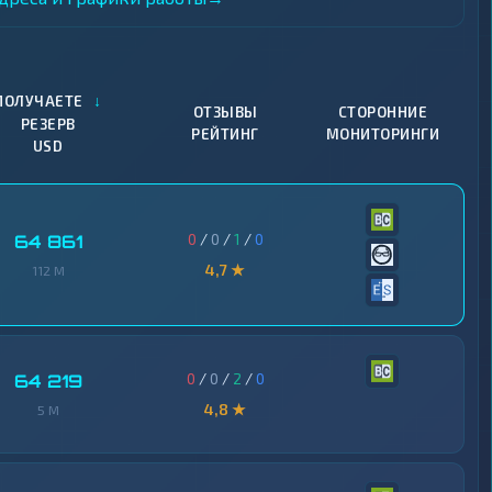
↓
ПОЛУЧАЕТЕ
ОТЗЫВЫ
СТОРОННИЕ
РЕЗЕРВ
РЕЙТИНГ
МОНИТОРИНГИ
USD
0
/
0
/
1
/
0
64 861
4,7 ★
112 M
0
/
0
/
2
/
0
64 219
4,8 ★
5 M