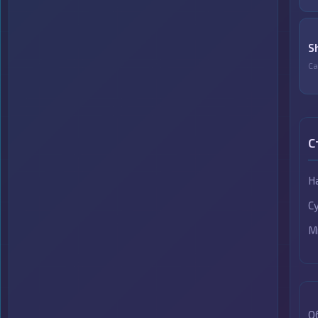
S
Са
С
Н
С
М
О