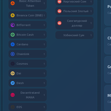
Basic Attention
Киргизский Сом
1
1
Token
P
Польский Злотый
1
Са
Binance Coin (BNB)
1
Сингапурский
1
BitTorrent
1
доллар
Bitcoin Cash
1
Узбекский Сум
1
C
Cardano
Са
1
Chainlink
1
Cosmos
1
G
Са
Dai
1
Dash
1
Decentraland
М
1
MANA
Са
EOS
1