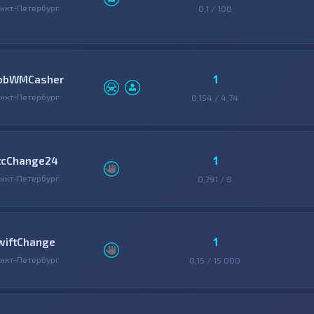
нкт-Петербург
0,1 / 100
1
pbWMCasher
нкт-Петербург
0,154 / 4,74
1
tcChange24
нкт-Петербург
0,791 / 8
1
wiftChange
нкт-Петербург
0,15 / 15 000