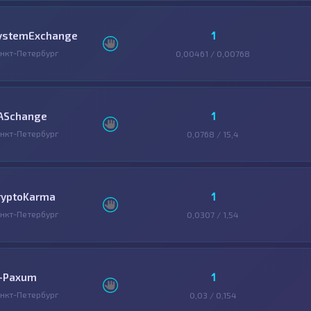
1
ystemExchange
нкт-Петербург
0,00461 / 0,00768
1
ASchange
нкт-Петербург
0,0768 / 15,4
1
ryptoKarma
нкт-Петербург
0,0307 / 1,54
1
-Paxum
нкт-Петербург
0,03 / 0,154