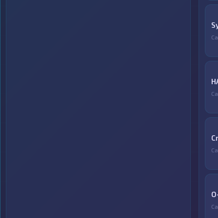
S
Са
H
Са
C
Са
O
Са