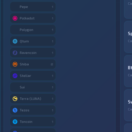
Са
Pepe
1
Polkadot
1
Polygon
1
S
Са
Qtum
1
Ravencoin
1
Shiba
2
B
Са
Stellar
1
Sui
1
Terra (LUNA)
1
S
Са
Tezos
1
Toncoin
1