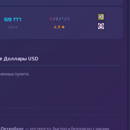
0
/
0
/
1
/
0
59 177
4,9 ★
303 K
ые Доллары USD
енных пункта.
-Петербург
— это просто, быстро и безопасно с нашим