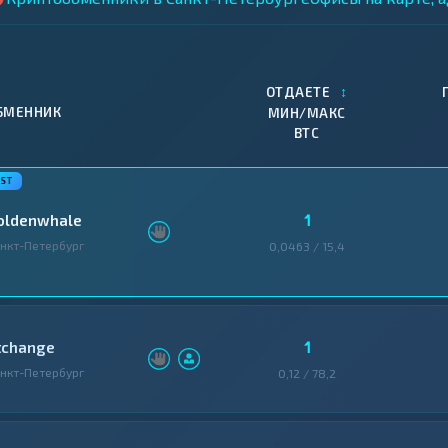
↕
ОТДАЕТЕ
БМЕННИК
МИН/МАКС
BTC
1
oldenwhale
нкт-Петербург
0,0463 / 15,4
1
tchange
нкт-Петербург
0,12 / 78,2