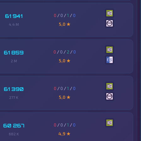
0
/
0
/
1
/
0
61 941
5,0 ★
4,4 M
0
/
0
/
2
/
0
61 859
5,0 ★
2 M
0
/
0
/
1
/
0
61 390
5,0 ★
277 K
0
/
0
/
1
/
0
60 267
4,9 ★
682 K