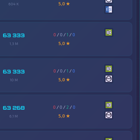
5,0 ★
604 K
0
/
0
/
1
/
0
63 333
5,0 ★
1,3 M
0
/
0
/
1
/
0
63 333
5,0 ★
10 M
0
/
0
/
2
/
0
63 268
5,0 ★
6,1 M