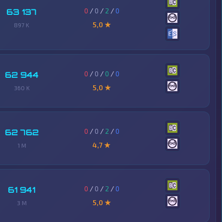
0
/
0
/
2
/
0
63 137
5,0 ★
897 K
0
/
0
/
0
/
0
62 944
5,0 ★
360 K
0
/
0
/
2
/
0
62 762
4,7 ★
1 M
0
/
0
/
2
/
0
61 941
5,0 ★
3 M