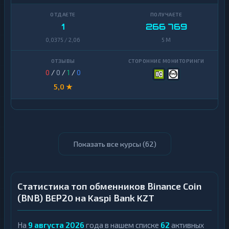
1
266 769
0,0375 / 2,06
5 M
0
/
0
/
1
/
0
5,0 ★
Показать все курсы (
62
)
Статистика топ обменников Binance Coin
(BNB) BEP20 на Kaspi Bank KZT
На
9 августа 2026
года в нашем списке
62
активных