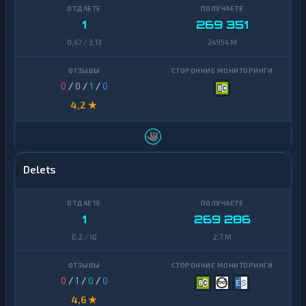
1
269 351
0,47 / 3,13
24954 M
0
/
0
/
1
/
0
4,2 ★
Delets
1
269 286
0,2 / 10
2,7 M
0
/
1
/
0
/
0
4,6 ★