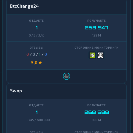
BtcChange24
1
268 947
0,43 / 3,45
129 M
0
/
0
/
1
/
0
5,0 ★
Swop
1
268 588
0,0745 / 600 000
100 M