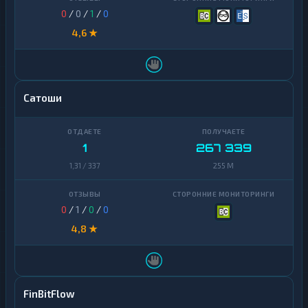
0
/
0
/
1
/
0
4,6 ★
Сатоши
1
267 339
1,31 / 337
255 M
0
/
1
/
0
/
0
4,8 ★
FinBitFlow