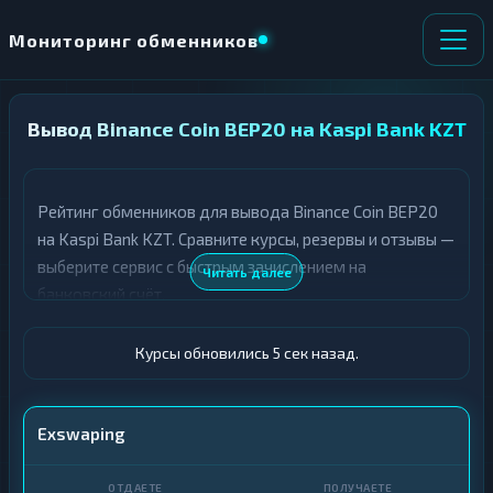
Мониторинг обменников
Вывод Binance Coin BEP20 на Kaspi Bank KZT
НАПРАВЛЕНИЕ
×
ОБМЕНА
Рейтинг обменников для вывода Binance Coin BEP20
★ ИЗБРАННОЕ
ВСЕ РАЗДЕЛЫ
на Kaspi Bank KZT. Сравните курсы, резервы и отзывы —
выберите сервис с быстрым зачислением на
О
П
Читать далее
Т
О
банковский счёт.
Д
Л
А
У
Ё
Ч
Курсы обновились 6 сек назад.
Т
А
Е
Е
Т
BNB BEP20
Exswaping
Е
Kaspi Bank