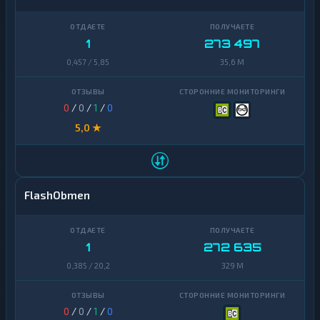
1
273 497
0,457 / 5,85
35,6 M
0
/
0
/
1
/
0
5,0 ★
FlashObmen
1
272 635
0,385 / 20,2
329 M
0
/
0
/
1
/
0