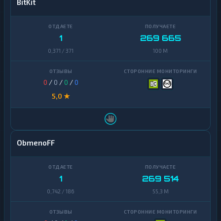
BitKit
1
269 665
0,371 / 371
100 M
0
/
0
/
0
/
0
5,0 ★
ObmenoFF
1
269 514
0,742 / 186
55,3 M