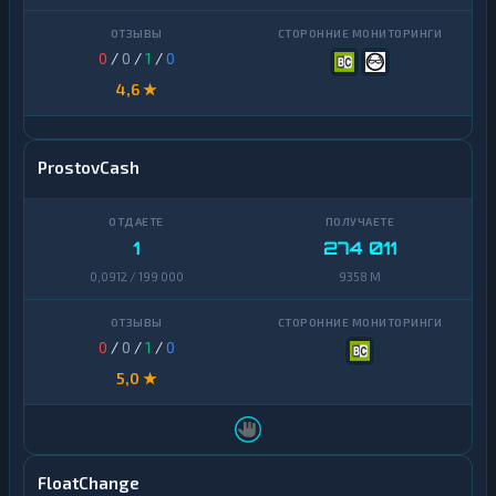
Zcash
1
0
/
0
/
1
/
0
4,6 ★
ProstovCash
1
274 011
0,0912 / 199 000
9358 M
0
/
0
/
1
/
0
5,0 ★
FloatChange