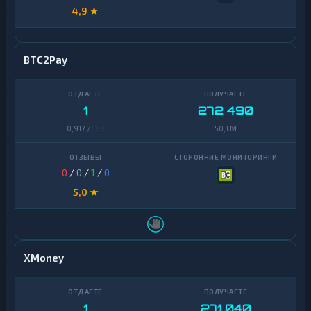
4,9 ★
BTC2Pay
1
272 490
0,917 / 183
50,1 M
0
/
0
/
1
/
0
5,0 ★
XMoney
1
271 040