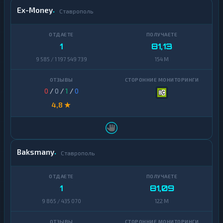
Ex-Money
Ставрополь
1
81,13
9 585 / 1 197 549 739
154 M
0
/
0
/
1
/
0
4,8 ★
Baksmany
Ставрополь
1
81,09
9 865 / 435 070
122 M