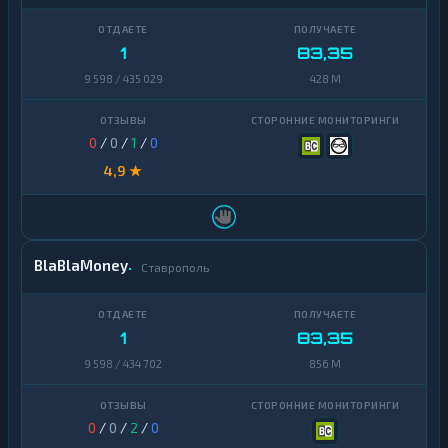
1
83,35
9 598 / 435 029
428 M
0
/
0
/
1
/
0
4,9 ★
BlaBlaMoney
Ставрополь
1
83,35
9 598 / 434 702
856 M
0
/
0
/
2
/
0