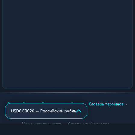
•
•
•
•
Вики
Города
Безопасность обмена
Словарь терминов
USDC ERC20 → Российский рубль
AML-проверка
•
•
Методология оценки
Как мы зарабатываем
Для обменников