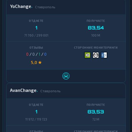
YoChange
Ставрополь
1
83,54
71 760 / 299 001
100 M
0
/
0
/
1
/
0
5,0 ★
AvanChange
Ставрополь
1
83,53
11 972 / 119 723
72 M