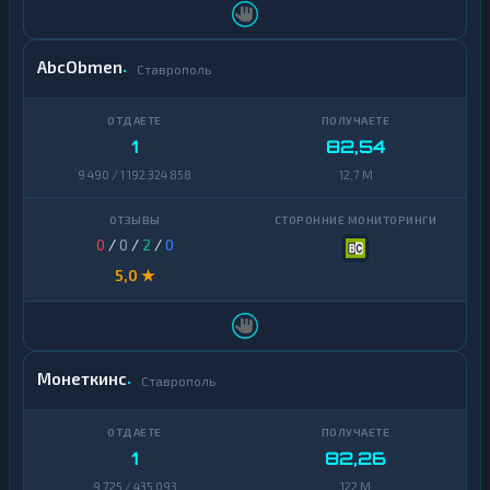
AbcObmen
Ставрополь
1
82,54
9 490 / 1 192 324 858
12,7 M
0
/
0
/
2
/
0
5,0 ★
Монеткинс
Ставрополь
1
82,26
9 725 / 435 093
122 M