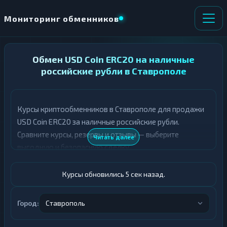
Мониторинг обменников
НАПРАВЛЕНИЕ
Обмен USD Coin ERC20 на наличные
×
ОБМЕНА
российские рубли в Ставрополе
★ ИЗБРАННОЕ
ВСЕ РАЗДЕЛЫ
Курсы криптообменников в Ставрополе для продажи
USD Coin ERC20 за наличные российские рубли.
О
П
Т
О
Сравните курсы, резервы и отзывы — выберите
Читать далее
Д
Л
выгодную и безопасную сделку.
А
У
Ё
Ч
Т
А
Курсы обновились 6 сек назад.
Е
Е
Т
USDC ERC20
Е
Город:
Ставрополь
Российский рубль