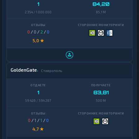
1
84,20
Zcash
1
2 354 / 1 000 000
85,1 M
0
/
0
/
2
/
0
5,0 ★
GoldenGate
Ставрополь
1
83,81
59 426 / 594 267
500 M
0
/
1
/
1
/
0
4,7 ★