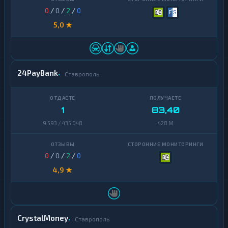
0
/
0
/
2
/
0
5,0 ★
24PayBank
Ставрополь
1
83,40
9 593 / 435 048
428 M
0
/
0
/
2
/
0
4,9 ★
CrystalMoney
Ставрополь