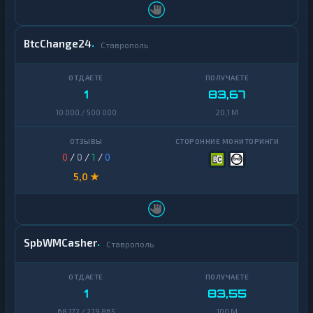
BtcChange24
Ставрополь
1
83,67
10 000 / 500 000
20,1 M
0
/
0
/
1
/
0
5,0 ★
SpbWMCasher
Ставрополь
1
83,55
68 172 / 279 865
100 M