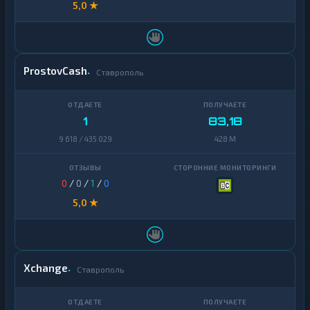
5,0 ★
ProstovCash
Ставрополь
1
83,18
9 618 / 435 029
428 M
0
/
0
/
1
/
0
5,0 ★
Xchange
Ставрополь