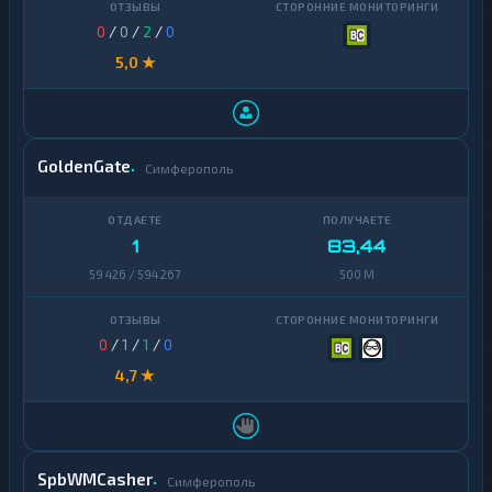
Ravencoin
1
0
/
0
/
2
/
0
Shiba
2
5,0 ★
Stellar
1
Sui
1
GoldenGate
Terra
Симферополь
1
(LUNA)
Tezos
1
1
83,44
Toncoin
1
59 426 / 594 267
500 M
TrueUSD
2
0
/
1
/
1
/
0
Uniswap
1
4,7 ★
VeChain
1
Waves
1
Yearn
SpbWMCasher
1
Симферополь
Finance