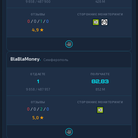
9 658 / 487 900
426 M
0
/
0
/
1
/
0
4,9 ★
BlaBlaMoney
Симферополь
1
82,83
9 658 / 487 957
852 M
0
/
0
/
2
/
0
5,0 ★