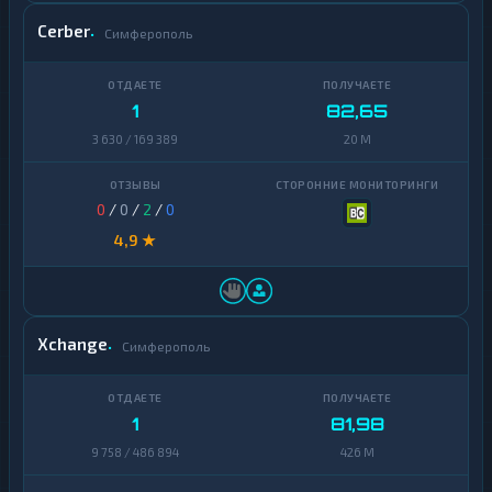
Cerber
Симферополь
1
82,65
3 630 / 169 389
20 M
0
/
0
/
2
/
0
4,9 ★
Xchange
Симферополь
1
81,98
9 758 / 486 894
426 M