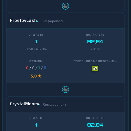
ProstovCash
Симферополь
1
82,84
9 658 / 437 862
426 M
0
/
0
/
1
/
0
5,0 ★
CrystalMoney
Симферополь
1
82,84