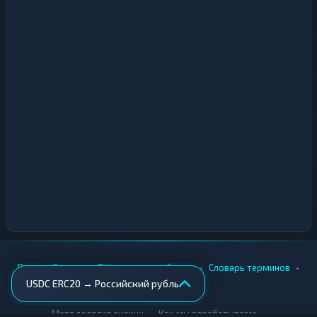
•
•
•
•
Вики
Города
Безопасность обмена
Словарь терминов
USDC ERC20 → Российский рубль
AML-проверка
•
•
Методология оценки
Как мы зарабатываем