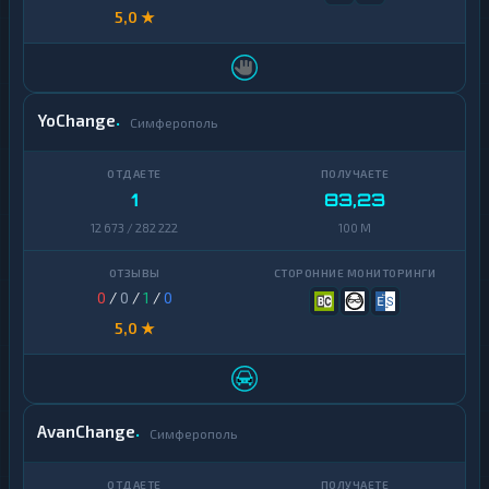
5,0 ★
YoChange
Симферополь
1
83,23
12 673 / 282 222
100 M
0
/
0
/
1
/
0
5,0 ★
AvanChange
Симферополь