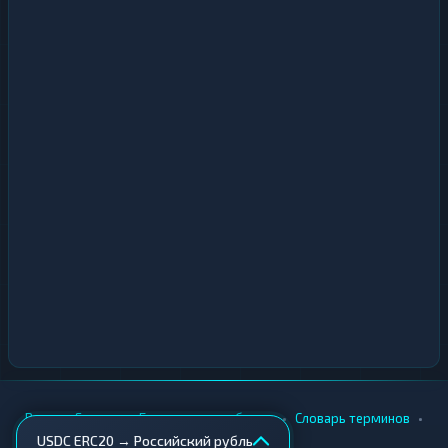
•
•
•
•
Вики
Города
Безопасность обмена
Словарь терминов
USDC ERC20 → Российский рубль
AML-проверка