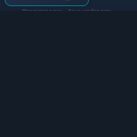
•
•
Методология оценки
Как мы зарабатываем
Для обменников
Купить крипту
Продать крипту
Купить за рубли
Продать за рубли
© Мониторинг обменников — 2026
|
|
|
Условия использования
Конфиденциальность
Cookies
Карта сайта
Информация, представленная на данном сайте, носит