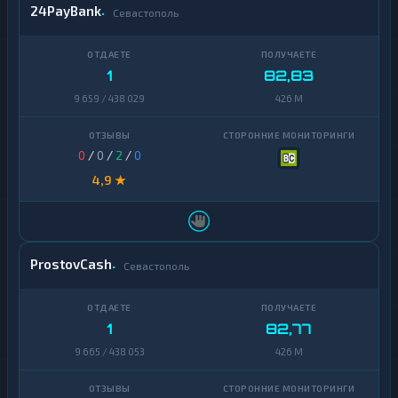
24PayBank
Севастополь
Zcash
1
1
82,83
9 659 / 438 029
426 M
0
/
0
/
2
/
0
4,9 ★
ProstovCash
Севастополь
1
82,77
9 665 / 438 053
426 M