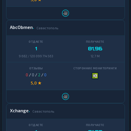
AbcObmen
Севастополь
1
81,96
9 682 / 120 099 714 563
12,7 M
0
/
0
/
2
/
0
5,0 ★
Xchange
Севастополь