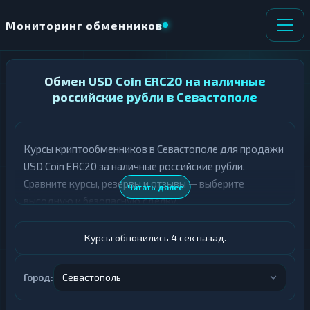
Мониторинг обменников
НАПРАВЛЕНИЕ
Обмен USD Coin ERC20 на наличные
×
ОБМЕНА
российские рубли в Севастополе
★ ИЗБРАННОЕ
ВСЕ РАЗДЕЛЫ
Курсы криптообменников в Севастополе для продажи
USD Coin ERC20 за наличные российские рубли.
О
П
Т
О
Сравните курсы, резервы и отзывы — выберите
Читать далее
Д
Л
выгодную и безопасную сделку.
А
У
Ё
Ч
Т
А
Курсы обновились 5 сек назад.
Е
Е
Т
USDC ERC20
Е
Город:
Севастополь
Российский рубль