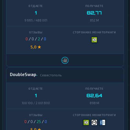
1
82,77
9 665 / 488 001
852 M
0
/
0
/
2
/
0
5,0 ★
DoubleSwap
Севастополь
1
82,64
100 100 / 2 001 800
898 M
0
/
0
/
25
/
0
5,0 ★