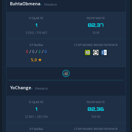
BuhtaObmena
Ижевск
Zcash
1
1
82,37
3 000 / 119 467
10 M
0
/
0
/
2
/
0
5,0 ★
YoChange
Ижевск
1
82,36
12 861 / 283 314
100 M