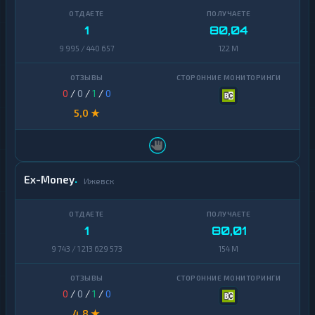
1
80,04
9 995 / 440 657
122 M
0
/
0
/
1
/
0
5,0 ★
Ex-Money
Ижевск
1
80,01
9 743 / 1 213 629 573
154 M
0
/
0
/
1
/
0
4,8 ★