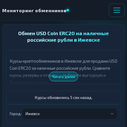
Мониторинг обменников
НАПРАВЛЕНИЕ
Обмен USD Coin ERC20 на наличные
×
ОБМЕНА
российские рубли в Ижевске
★ ИЗБРАННОЕ
ВСЕ РАЗДЕЛЫ
Курсы криптообменников в Ижевске для продажи USD
Coin ERC20 за наличные российские рубли. Сравните
О
П
Т
О
курсы, резервы и отзывы — выберите выгодную и
Читать далее
Д
Л
безопасную сделку.
А
У
Ё
Ч
Т
А
Курсы обновились 6 сек назад.
Е
Е
Т
USDC ERC20
Е
Город:
Ижевск
Российский рубль