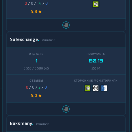
0
/
0
/
14
/
0
4,8 ★
Safexchange
Ижевск
1
80,13
3 557 / 6 580 545
555 M
0
/
0
/
2
/
0
5,0 ★
Baksmany
Ижевск