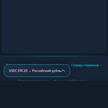
•
•
•
•
Вики
Города
Безопасность обмена
Словарь терминов
USDC ERC20 → Российский рубль
AML-проверка
•
•
Методология оценки
Как мы зарабатываем
Для обменников
Купить крипту