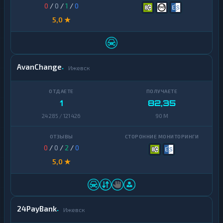
0
/
0
/
1
/
0
5,0 ★
AvanChange
Ижевск
1
82,35
24 285 / 121 426
90 M
0
/
0
/
2
/
0
5,0 ★
24PayBank
Ижевск