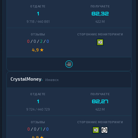
1
82,32
9 718 / 440 861
422 M
0
/
0
/
2
/
0
4,9 ★
CrystalMoney
Ижевск
1
82,27
9 724 / 440 729
422 M
0
/
0
/
1
/
0
4,9 ★