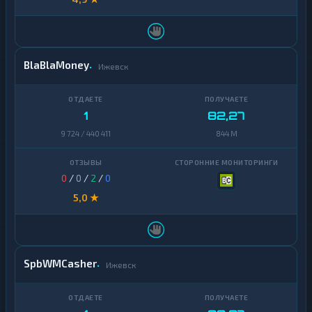
BlaBlaMoney
Ижевск
1
82,27
9 724 / 440 411
844 M
0
/
0
/
2
/
0
5,0 ★
SpbWMCasher
Ижевск