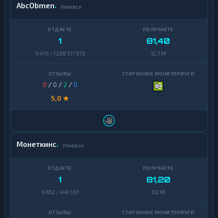
AbcObmen
Ижевск
1
81,40
9 470 / 1 208 517 673
12,7 M
0
/
0
/
2
/
0
5,0 ★
Монеткинс
Ижевск
1
81,20
9 852 / 440 553
122 M