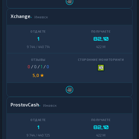
Xchange
Ижевск
1
82,10
9 744 / 440 714
422 M
0
/
0
/
1
/
0
5,0 ★
ProstovCash
Ижевск
1
82,10
9 744 / 440 725
422 M