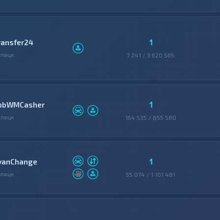
1
ransfer24
пецк
7 241 / 3 620 565
1
pbWMCasher
пецк
164 535 / 855 580
1
vanChange
пецк
55 074 / 1 101 481