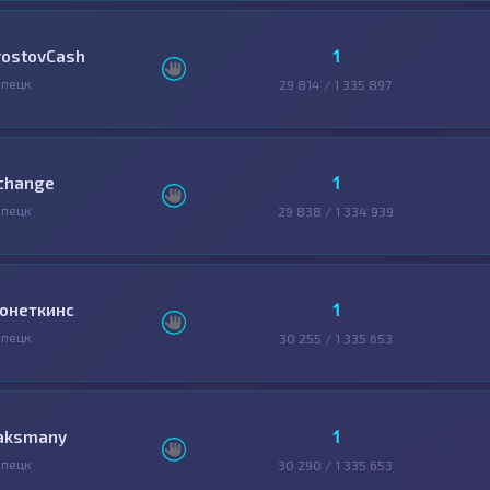
1
rostovCash
пецк
29 814 / 1 335 897
1
change
пецк
29 838 / 1 334 939
1
онеткинс
пецк
30 255 / 1 335 653
1
aksmany
пецк
30 290 / 1 335 653