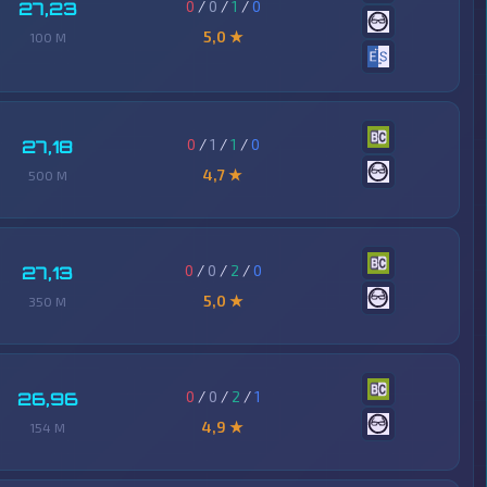
0
/
0
/
1
/
0
27,23
5,0 ★
100 M
0
/
1
/
1
/
0
27,18
4,7 ★
500 M
0
/
0
/
2
/
0
27,13
5,0 ★
350 M
0
/
0
/
2
/
1
26,96
4,9 ★
154 M