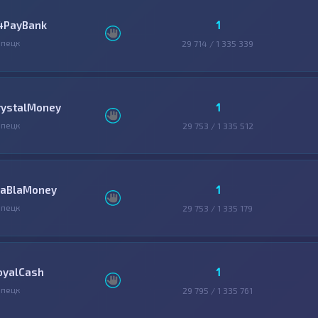
1
4PayBank
пецк
29 714 / 1 335 339
1
rystalMoney
пецк
29 753 / 1 335 512
1
laBlaMoney
пецк
29 753 / 1 335 179
1
oyalCash
пецк
29 795 / 1 335 761