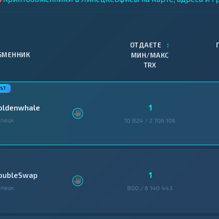
↕
ОТДАЕТЕ
БМЕННИК
МИН/МАКС
TRX
1
oldenwhale
пецк
10 824 / 2 706 106
1
oubleSwap
пецк
800 / 6 140 443