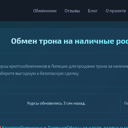
Обменники
Отзывы
Блог
О проекте
Обмен трона на наличные ро
урсы криптообменников в Липецке для продажи трона за наличны
ыберите выгодную и безопасную сделку.
Курсы обновились 4 сек назад.
Г
Криптообменники в Липецке
Офисы на карте, адреса и 