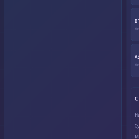
B
Ли
A
Ли
С
Н
С
М