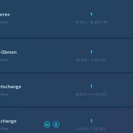
1
urrex
пецк
10 955 / 18 257 770
1
-Obmen
пецк
10 950 / 9 124 811
1
etschange
пецк
18 540 / 7 415 803
1
-change
пецк
213 311 / 712 253