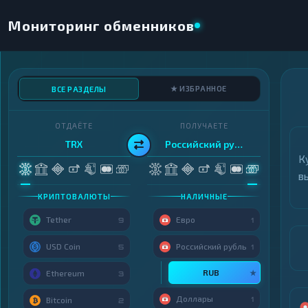
Мониторинг обменников
★ ИЗБРАННОЕ
ВСЕ РАЗДЕЛЫ
ОТДАЁТЕ
ПОЛУЧАЕТЕ
TRX
Российский рубль
К
в
КРИПТОВАЛЮТЫ
НАЛИЧНЫЕ
Tether
Евро
9
1
USD Coin
Российский рубль
5
1
RUB
★
Ethereum
3
Доллары
1
Bitcoin
2