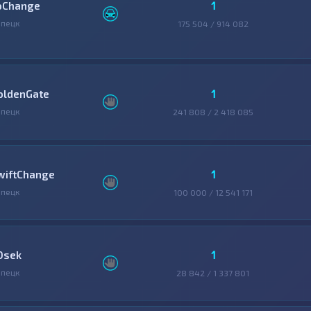
1
oChange
пецк
175 504 / 914 082
1
oldenGate
пецк
241 808 / 2 418 085
1
wiftChange
пецк
100 000 / 12 541 171
1
0sek
пецк
28 842 / 1 337 801