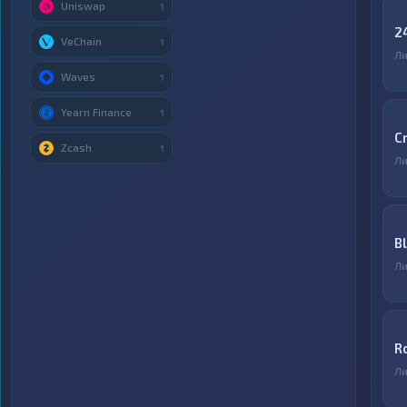
Uniswap
1
2
VeChain
1
Ли
Waves
1
Yearn Finance
1
C
Zcash
1
Ли
B
Ли
R
Ли