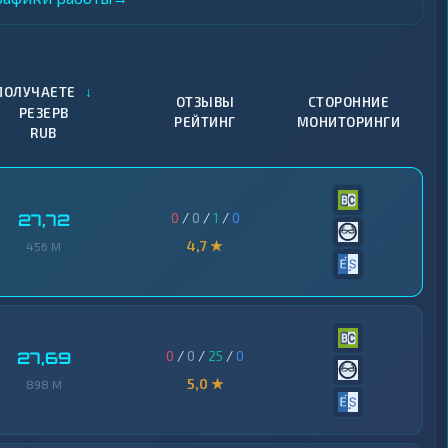
↓
ПОЛУЧАЕТЕ
ОТЗЫВЫ
СТОРОННИЕ
РЕЗЕРВ
РЕЙТИНГ
МОНИТОРИНГИ
RUB
0
/
0
/
1
/
0
27,72
4,7 ★
456 M
0
/
0
/
25
/
0
27,69
5,0 ★
898 M