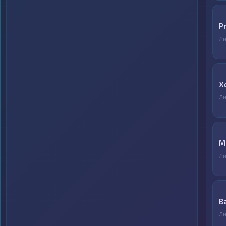
P
Ли
X
Ли
М
Ли
B
Ли