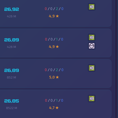
0
/
0
/
2
/
0
26,92
4,9 ★
426 M
0
/
0
/
1
/
0
26,89
4,9 ★
426 M
0
/
0
/
2
/
0
26,89
5,0 ★
852 M
0
/
0
/
1
/
0
26,85
4,7 ★
8522 M