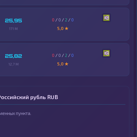
0
/
0
/
2
/
0
25,95
5,0 ★
171 M
0
/
0
/
2
/
0
25,82
5,0 ★
12,7 M
Российский рубль RUB
менных пункта.