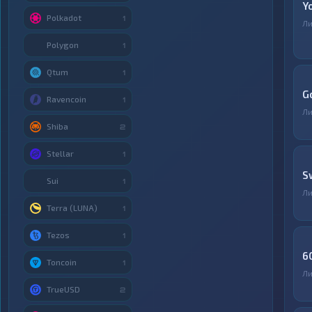
Y
Polkadot
1
Ли
Polygon
1
Qtum
1
G
Ravencoin
1
Ли
Shiba
2
Stellar
1
S
Sui
1
Ли
Terra (LUNA)
1
Tezos
1
6
Toncoin
1
Ли
TrueUSD
2