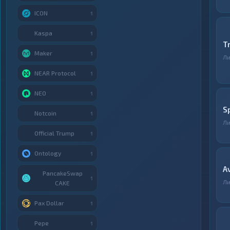
ICON
1
Kaspa
1
T
Maker
1
Ли
NEAR Protocol
1
NEO
1
S
Notcoin
1
Ли
Official Trump
1
Ontology
1
A
PancakeSwap
1
Ли
CAKE
Pax Dollar
1
Pepe
1