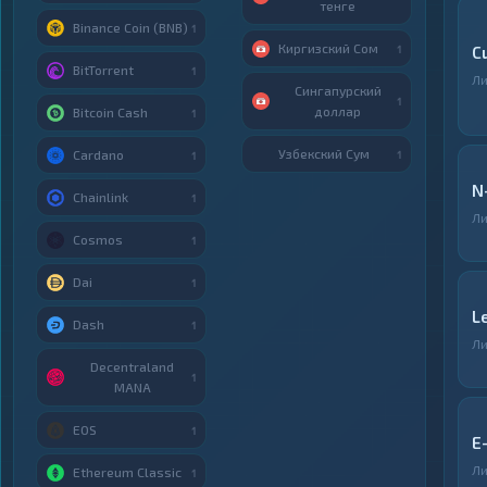
тенге
Binance Coin (BNB)
1
Киргизский Сом
1
C
BitTorrent
1
Ли
Сингапурский
1
доллар
Bitcoin Cash
1
Узбекский Сум
Cardano
1
1
N
Chainlink
1
Ли
Cosmos
1
Dai
1
L
Dash
1
Ли
Decentraland
1
MANA
EOS
1
E
Ли
Ethereum Classic
1