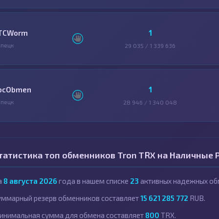
1
TCWorm
пецк
29 035 / 1 339 636
1
bcObmen
пецк
28 946 / 1 340 048
татистика топ обменников Tron TRX на Наличные 
а
8 августа 2026
года в нашем списке
23
активных надежных об
уммарный резерв обменников составляет
15 621 285 772
RUB.
инимальная сумма для обмена составляет
800
TRX.