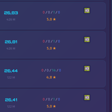
0
/
0
/
1
/
0
26,83
5,0 ★
426 M
0
/
0
/
1
/
0
26,81
5,0 ★
426 M
0
/
0
/
14
/
0
26,44
4,8 ★
122 M
0
/
0
/
1
/
0
26,41
5,0 ★
122 M