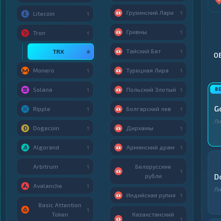
Грузинский Лари
1
Litecoin
1
Гривны
1
Tron
1
Тайский Бат
TRX
★
1
О
Monero
Турецкая Лира
1
1
Solana
Польский Злотый
1
1
G
Ripple
Болгарский лев
1
1
Ли
Dogecoin
Дирхамы
1
1
Algorand
Армянский драм
1
1
Arbitrum
Белорусские
1
1
рубли
D
Avalanche
1
Ли
Индийская рупия
1
Basic Attention
1
Token
Казахстанский
1