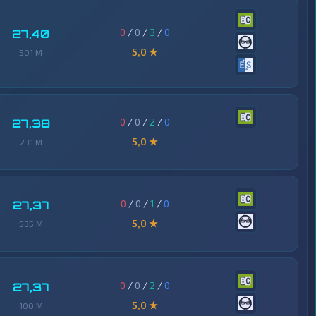
0
/
0
/
3
/
0
27,40
5,0 ★
501 M
0
/
0
/
2
/
0
27,38
5,0 ★
231 M
0
/
0
/
1
/
0
27,37
5,0 ★
535 M
0
/
0
/
2
/
0
27,37
5,0 ★
100 M