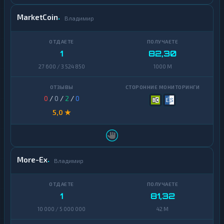
MarketCoin
Владимир
1
82,30
27 600 / 3 524 850
1000 M
0
/
0
/
2
/
0
5,0 ★
More-Ex
Владимир
1
81,32
10 000 / 5 000 000
42 M