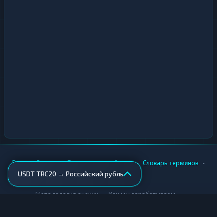
•
•
•
•
Вики
Города
Безопасность обмена
Словарь терминов
USDT TRC20 → Российский рубль
AML-проверка
•
•
Методология оценки
Как мы зарабатываем
Для обменников