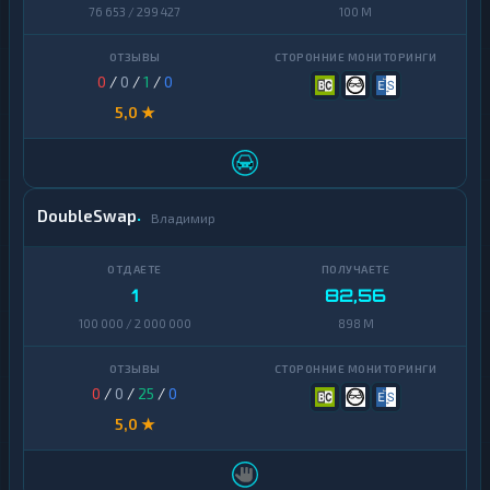
Terra
76 653 / 299 427
100 M
1
(LUNA)
Tezos
1
0
/
0
/
1
/
0
Toncoin
5,0 ★
1
TrueUSD
2
Uniswap
1
DoubleSwap
Владимир
VeChain
1
Waves
1
1
82,56
Yearn
1
100 000 / 2 000 000
898 M
Finance
Zcash
1
0
/
0
/
25
/
0
5,0 ★