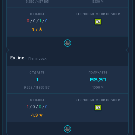
9 586 / 487 165
8530 M
0
/
0
/
1
/
0
4,7 ★
ExLine
Пятигорск
1
83,37
9 589 / 11 985 981
1000 M
1
/
0
/
0
/
0
4,9 ★