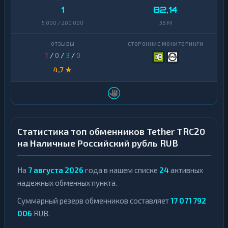
1
82,14
5 000 / 200 000
38 M
1
/
0
/
3
/
0
4,7 ★
Статистика топ обменников Tether TRC20
на Наличные Российский рубль RUB
На
7 августа 2026
года в нашем списке
24
активных
надежных обменных пункта.
Суммарный резерв обменников составляет
17 071 792
006
RUB.