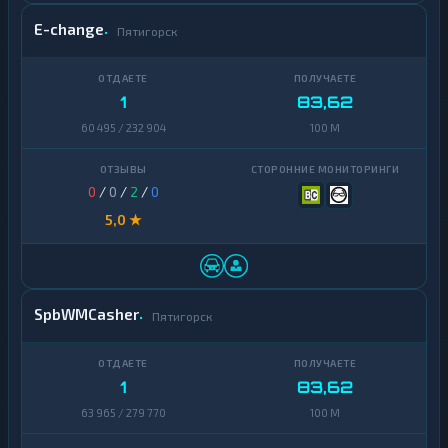
Decentraland
E-change
Пятигорск
1
MANA
EOS
1
1
83,62
Ethereum
1
60 495 / 232 904
100 M
Classic
ICON
1
0
/
0
/
2
/
0
Kaspa
1
5,0 ★
Maker
1
NEAR
1
Protocol
SpbWMCasher
Пятигорск
NEO
1
Notcoin
1
1
83,62
Official
63 965 / 279 770
100 M
1
Trump