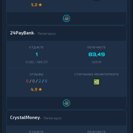
5,0 ★
24PayBank
Пятигорск
1
83,49
9 582 / 486 211
426 M
0
/
0
/
2
/
0
4,9 ★
CrystalMoney
Пятигорск