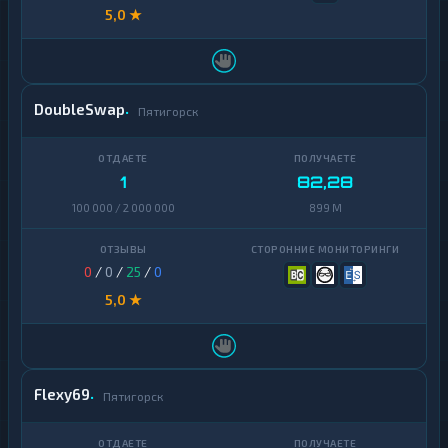
5,0 ★
DoubleSwap
Пятигорск
1
82,28
100 000 / 2 000 000
899 M
0
/
0
/
25
/
0
5,0 ★
Flexy69
Пятигорск