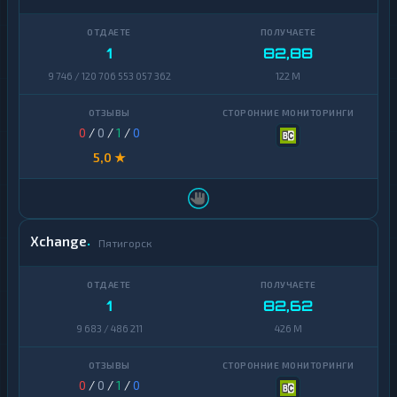
1
82,88
9 746 / 120 706 553 057 362
122 M
0
/
0
/
1
/
0
5,0 ★
Xchange
Пятигорск
1
82,62
9 683 / 486 211
426 M
0
/
0
/
1
/
0