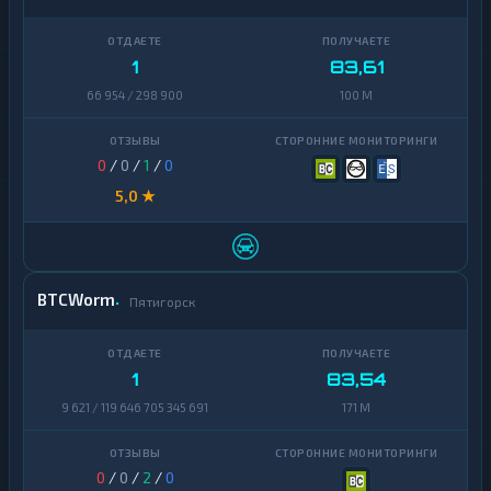
Terra
1
(LUNA)
1
83,61
Tezos
1
66 954 / 298 900
100 M
Toncoin
1
TrueUSD
2
0
/
0
/
1
/
0
Uniswap
1
5,0 ★
VeChain
1
Waves
1
BTCWorm
Пятигорск
Yearn
1
Finance
Zcash
1
1
83,54
9 621 / 119 646 705 345 691
171 M
0
/
0
/
2
/
0