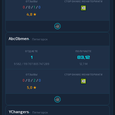
0
/
0
/
1
/
0
4,8 ★
AbcObmen
Пятигорск
1
83,12
9 562 / 119 707 805 747 289
12,7 M
0
/
0
/
2
/
0
5,0 ★
YChangers
Пятигорск