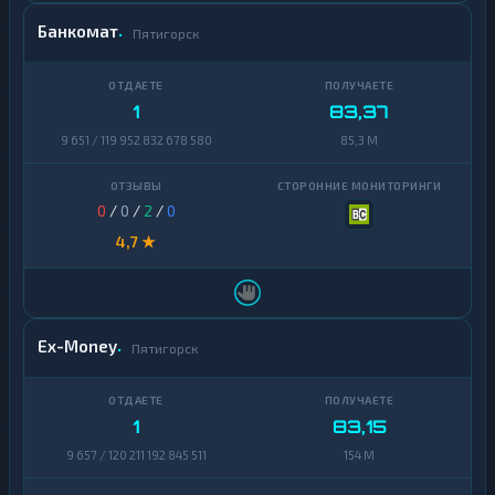
Банкомат
Пятигорск
1
83,37
9 651 / 119 952 832 678 580
85,3 M
0
/
0
/
2
/
0
4,7 ★
Ex-Money
Пятигорск
1
83,15
9 657 / 120 211 192 845 511
154 M