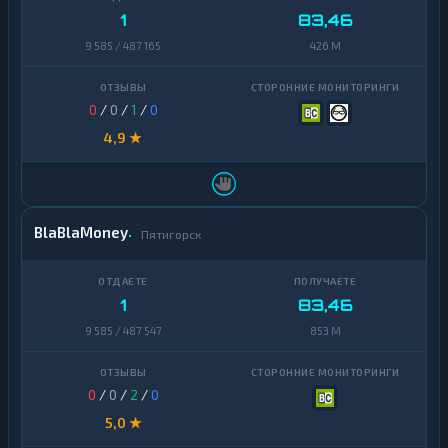
1
83,46
9 585 / 487 165
426 M
0
/
0
/
1
/
0
4,9 ★
BlaBlaMoney
Пятигорск
1
83,46
9 585 / 487 547
853 M
0
/
0
/
2
/
0
5,0 ★