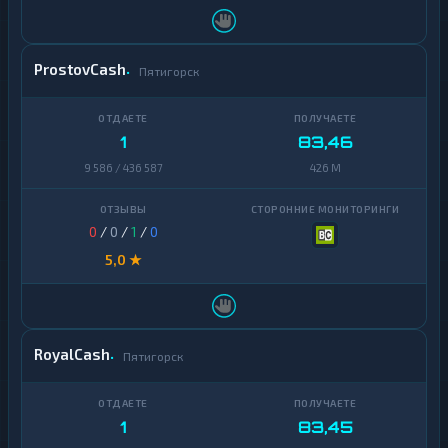
ProstovCash
Пятигорск
1
83,46
9 586 / 436 587
426 M
0
/
0
/
1
/
0
5,0 ★
RoyalCash
Пятигорск
1
83,45