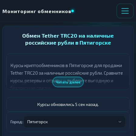
Мониторинг обменников
НАПРАВЛЕНИЕ
Обмен Tether TRC20 на наличные
×
ОБМЕНА
российские рубли в Пятигорске
★ ИЗБРАННОЕ
ВСЕ РАЗДЕЛЫ
Курсы криптообменников в Пятигорске для продажи
Tether TRC20 за наличные российские рубли. Сравните
О
П
Т
О
курсы, резервы и отзывы — выберите выгодную и
Читать далее
Д
Л
безопасную сделку.
А
У
Ё
Ч
Т
А
Курсы обновились 6 сек назад.
Е
Е
Т
USDT TRC20
Е
Город:
Пятигорск
Российский рубль