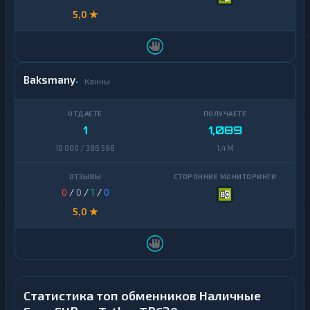
5,0 ★
Baksmany
Канны
1
1,089
10 000 / 386 598
1,4 M
0
/
0
/
1
/
0
5,0 ★
Статистика топ обменников Наличные