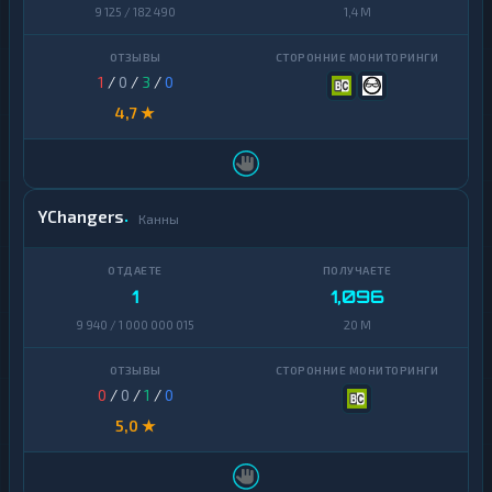
Sui
9 125 / 182 490
1,4 M
1
Terra
1
(LUNA)
1
/
0
/
3
/
0
4,7 ★
Tezos
1
Toncoin
1
TrueUSD
2
YChangers
Канны
Uniswap
1
VeChain
1
1
1,096
Waves
1
9 940 / 1 000 000 015
20 M
Yearn
1
Finance
0
/
0
/
1
/
0
Zcash
1
5,0 ★