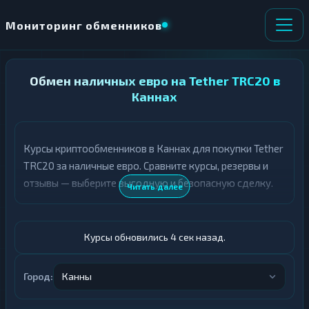
Мониторинг обменников
НАПРАВЛЕНИЕ
Обмен наличных евро на Tether TRC20 в
×
ОБМЕНА
Каннах
★ ИЗБРАННОЕ
ВСЕ РАЗДЕЛЫ
Курсы криптообменников в Каннах для покупки Tether
TRC20 за наличные евро. Сравните курсы, резервы и
О
П
Т
О
отзывы — выберите выгодную и безопасную сделку.
Читать далее
Д
Л
А
У
Ё
Ч
Т
А
Курсы обновились 5 сек назад.
Е
Е
Т
Евро
Е
Город:
Канны
USDT TRC20