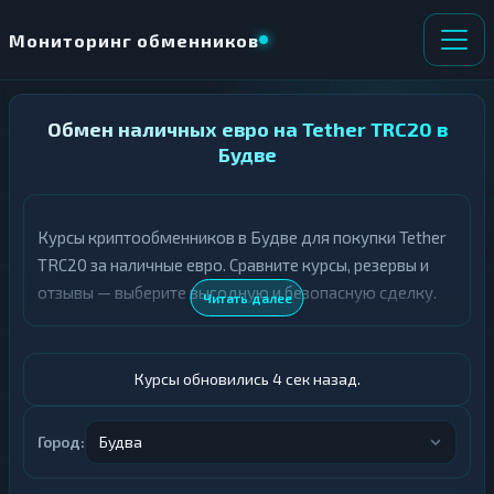
Мониторинг обменников
НАПРАВЛЕНИЕ
Обмен наличных евро на Tether TRC20 в
×
ОБМЕНА
Будве
★ ИЗБРАННОЕ
ВСЕ РАЗДЕЛЫ
Курсы криптообменников в Будве для покупки Tether
TRC20 за наличные евро. Сравните курсы, резервы и
О
П
Т
О
отзывы — выберите выгодную и безопасную сделку.
Читать далее
Д
Л
А
У
Ё
Ч
Т
А
Курсы обновились 5 сек назад.
Е
Е
Т
Евро
Е
Город:
Будва
USDT TRC20