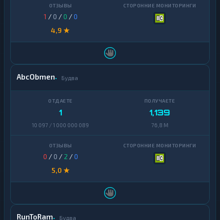
1
/
0
/
0
/
0
4,9 ★
AbcObmen
Будва
1
1,139
10 097 / 1 000 000 089
76,8 M
0
/
0
/
2
/
0
5,0 ★
RunToRam
Будва