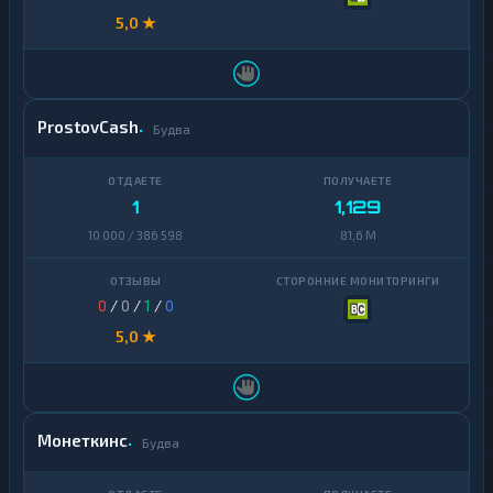
5,0 ★
ProstovCash
Будва
1
1,129
10 000 / 386 598
81,6 M
0
/
0
/
1
/
0
5,0 ★
Монеткинс
Будва