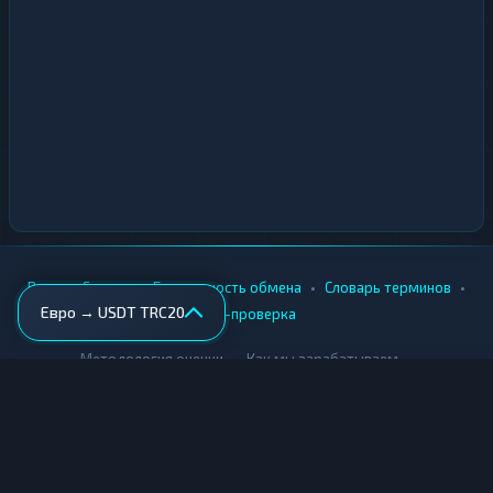
•
•
•
•
Вики
Города
Безопасность обмена
Словарь терминов
Евро → USDT TRC20
AML-проверка
•
•
Методология оценки
Как мы зарабатываем
Для обменников
Купить крипту