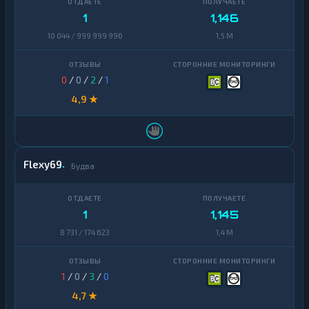
1
1,146
Dash
1
10 044 / 999 999 996
1,5 M
Decentraland
1
MANA
0
/
0
/
2
/
1
EOS
1
4,9 ★
Ethereum
1
Classic
ICON
1
Flexy69
Будва
Kaspa
1
Maker
1
1
1,145
NEAR
1
8 731 / 174 623
1,4 M
Protocol
NEO
1
1
/
0
/
3
/
0
Notcoin
1
4,7 ★