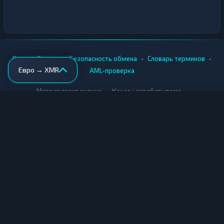
•
•
•
•
Вики
Города
Безопасность обмена
Словарь терминов
Евро → XMR
AML-проверка
•
•
Методология оценки
Как мы зарабатываем
Для обменников
Купить крипту
Продать крипту
Купить за рубли
Продать за рубли