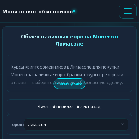
Мониторинг обменников
НАПРАВЛЕНИЕ
Обмен наличных евро на Monero в
×
ОБМЕНА
Лимасоле
★ ИЗБРАННОЕ
ВСЕ РАЗДЕЛЫ
Курсы криптообменников в Лимасоле для покупки
Monero за наличные евро. Сравните курсы, резервы и
О
П
Т
О
отзывы — выберите выгодную и безопасную сделку.
Читать далее
Д
Л
А
У
Ё
Ч
Т
А
Курсы обновились 5 сек назад.
Е
Е
Т
Евро
Е
Город:
Лимасол
XMR