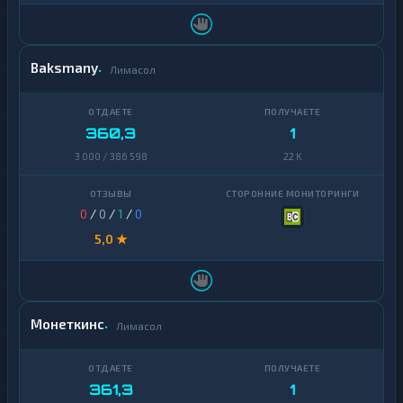
Zcash
1
Baksmany
Лимасол
360,3
1
3 000 / 386 598
22 K
0
/
0
/
1
/
0
5,0 ★
Монеткинс
Лимасол
361,3
1