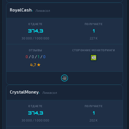
RoyalCash
Лимасол
374,3
1
30 000 / 1 000 000
227 K
0
/
0
/
1
/
0
4,7 ★
CrystalMoney
Лимасол
374,3
1
30 000 / 1 000 000
202 K