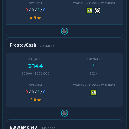
0
/
0
/
1
/
0
4,9 ★
ProstovCash
Лимасол
374,4
1
30 000 / 1 000 000
202 K
0
/
0
/
1
/
0
5,0 ★
BlaBlaMoney
Лимасол