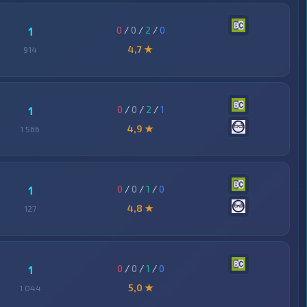
0
/
0
/
2
/
0
1
4,7 ★
914
0
/
0
/
2
/
1
1
4,9 ★
1 566
0
/
0
/
1
/
0
1
4,8 ★
127
0
/
0
/
1
/
0
1
5,0 ★
1 044