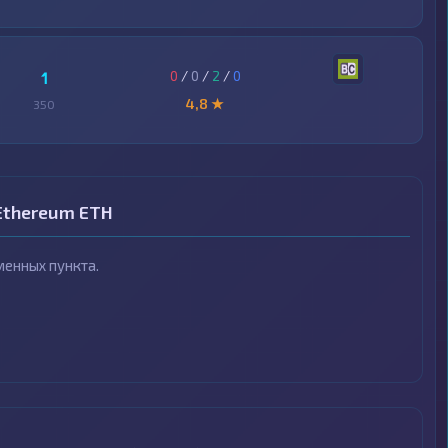
0
/
0
/
2
/
0
1
4,8 ★
350
Ethereum ETH
енных пункта.