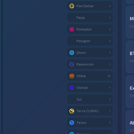
Pax Dollar
1
Pepe
1
М
Ст
Polkadot
1
Polygon
1
Qtum
B
1
Ст
Ravencoin
1
Shiba
2
Stellar
E
1
Ст
Sui
1
Terra (LUNA)
1
A
Tezos
1
Ст