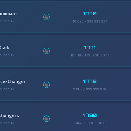
1 770
анкомат
окгольм
10 023 / 999 999 937
1 771
0sek
окгольм
10 109 / 1 000 000 073
1 778
icexChanger
окгольм
9 982 / 999 999 974
1 790
Changers
окгольм
10 044 / 1 000 000 063