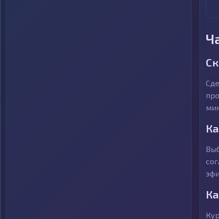
Ч
Ск
Сде
про
мин
Ка
Выб
сог
эфи
Ка
Кур