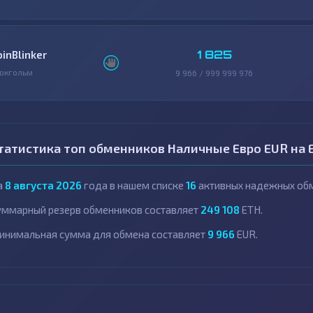
1 825
oinBlinker
окгольм
9 966 / 999 999 976
татистика топ обменников Наличные Евро EUR на 
а
8 августа 2026
года в нашем списке
16
активных надежных обм
уммарный резерв обменников составляет
249 108
ETH.
инимальная сумма для обмена составляет
9 966
EUR.