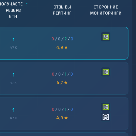
↕
ПОЛУЧАЕТЕ
ОТЗЫВЫ
СТОРОННИЕ
РЕЗЕРВ
РЕЙТИНГ
МОНИТОРИНГИ
ETH
0
/
0
/
2
/
0
1
4,9 ★
47 K
0
/
0
/
1
/
0
1
4,7 ★
37 K
0
/
0
/
1
/
0
1
4,9 ★
47 K