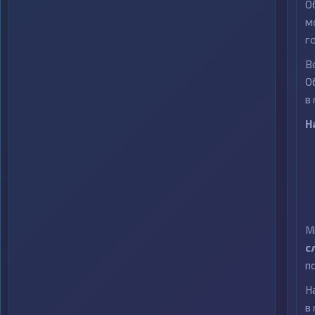
О
м
г
В
О
в
Н
М
с
п
Н
в