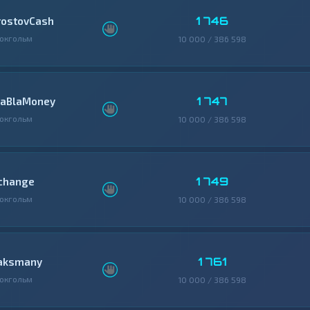
1 746
rostovCash
окгольм
10 000 / 386 598
1 747
laBlaMoney
окгольм
10 000 / 386 598
1 749
change
окгольм
10 000 / 386 598
1 761
aksmany
окгольм
10 000 / 386 598