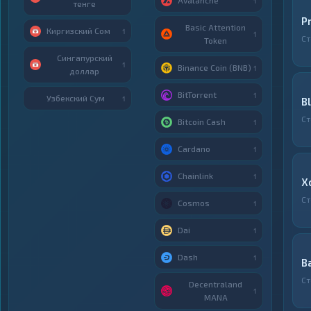
Avalanche
1
тенге
P
Basic Attention
Киргизский Сом
1
1
Ст
Token
Сингапурский
1
Binance Coin (BNB)
1
доллар
BitTorrent
1
Узбекский Сум
1
B
Ст
Bitcoin Cash
1
Cardano
1
Chainlink
1
X
Ст
Cosmos
1
Dai
1
Dash
1
B
Ст
Decentraland
1
MANA