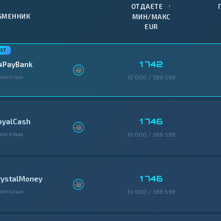
↑
ОТДАЕТЕ
БМЕННИК
МИН/МАКС
EUR
1 742
4PayBank
окгольм
10 000 / 386 598
1 746
oyalCash
окгольм
10 000 / 386 598
1 746
rystalMoney
окгольм
10 000 / 386 598