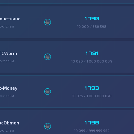
1 790
онеткинс
окгольм
10 000 / 386 598
1 791
TCWorm
окгольм
10 090 / 1 000 000 004
1 793
x-Money
окгольм
10 076 / 1 000 000 078
1 798
bcObmen
окгольм
10 099 / 999 999 969