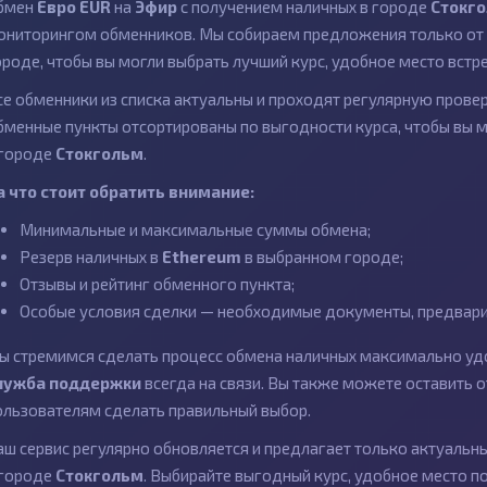
бмен
Евро EUR
на
Эфир
с получением наличных в городе
Стокг
ониторингом обменников. Мы собираем предложения только от 
ороде, чтобы вы могли выбрать лучший курс, удобное место встр
се обменники из списка актуальны и проходят регулярную провер
бменные пункты отсортированы по выгодности курса, чтобы вы 
 городе
Стокгольм
.
а что стоит обратить внимание:
Минимальные и максимальные суммы обмена;
Резерв наличных в
Ethereum
в выбранном городе;
Отзывы и рейтинг обменного пункта;
Особые условия сделки — необходимые документы, предварит
ы стремимся сделать процесс обмена наличных максимально удо
лужба поддержки
всегда на связи. Вы также можете оставить
ользователям сделать правильный выбор.
аш сервис регулярно обновляется и предлагает только актуаль
 городе
Стокгольм
. Выбирайте выгодный курс, удобное место п