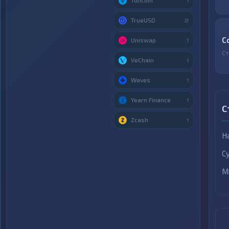
Toncoin
1
TrueUSD
2
C
Uniswap
1
Ст
VeChain
1
Waves
1
Yearn Finance
1
С
Zcash
1
Н
С
М