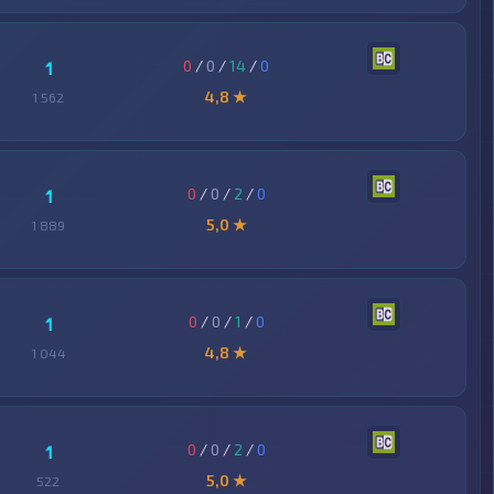
0
/
0
/
14
/
0
1
4,8 ★
1 562
0
/
0
/
2
/
0
1
5,0 ★
1 889
0
/
0
/
1
/
0
1
4,8 ★
1 044
0
/
0
/
2
/
0
1
5,0 ★
522