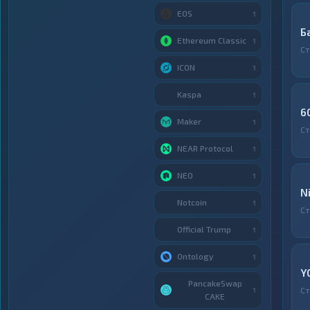
EOS
1
Б
Ethereum Classic
1
Ст
ICON
1
Kaspa
1
6
Maker
1
Ст
NEAR Protocol
1
NEO
1
N
Notcoin
1
Ст
Official Trump
1
Ontology
1
Y
PancakeSwap
Ст
1
CAKE