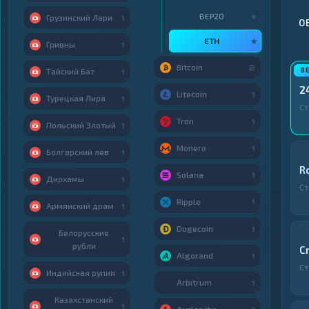
BEP20
★
Грузинский Лари
1
О
ETH
★
Гривны
1
Bitcoin
2
Тайский Бат
1
2
Litecoin
1
Турецкая Лира
1
Ст
Tron
1
Польский Злотый
1
Monero
1
Болгарский лев
1
R
Solana
1
Дирхамы
1
Ст
Ripple
1
Армянский драм
1
Dogecoin
1
Белорусские
1
рубли
C
Algorand
1
Ст
Индийская рупия
1
Arbitrum
1
Казахстанский
1