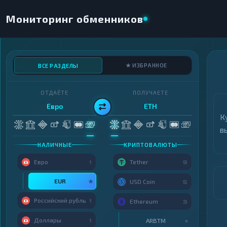
Мониторинг обменников
★ ИЗБРАННОЕ
ВСЕ РАЗДЕЛЫ
ОТДАЁТЕ
ПОЛУЧАЕТЕ
Евро
ETH
К
в
НАЛИЧНЫЕ
КРИПТОВАЛЮТЫ
Евро
Tether
1
9
EUR
★
USD Coin
5
Российский рубль
1
Ethereum
3
Доллары
ARBTM
1
★