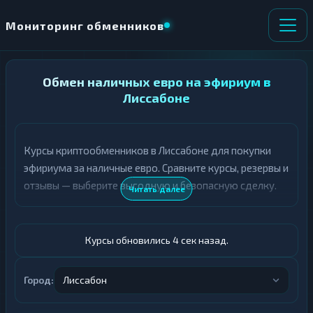
Мониторинг обменников
НАПРАВЛЕНИЕ
Обмен наличных евро на эфириум в
×
ОБМЕНА
Лиссабоне
★ ИЗБРАННОЕ
ВСЕ РАЗДЕЛЫ
Курсы криптообменников в Лиссабоне для покупки
эфириума за наличные евро. Сравните курсы, резервы и
О
П
Т
О
отзывы — выберите выгодную и безопасную сделку.
Читать далее
Д
Л
А
У
Ё
Ч
Т
А
Курсы обновились 5 сек назад.
Е
Е
Т
Евро
Е
Город:
Лиссабон
ETH