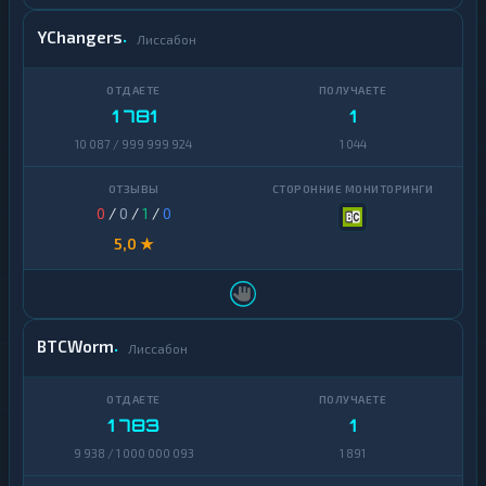
YChangers
Лиссабон
1 781
1
10 087 / 999 999 924
1 044
0
/
0
/
1
/
0
5,0 ★
BTCWorm
Лиссабон
1 783
1
9 938 / 1 000 000 093
1 891