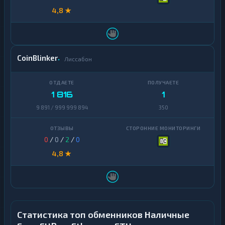
4,8 ★
CoinBlinker
Лиссабон
1 816
1
9 891 / 999 999 894
350
0
/
0
/
2
/
0
4,8 ★
Статистика топ обменников Наличные