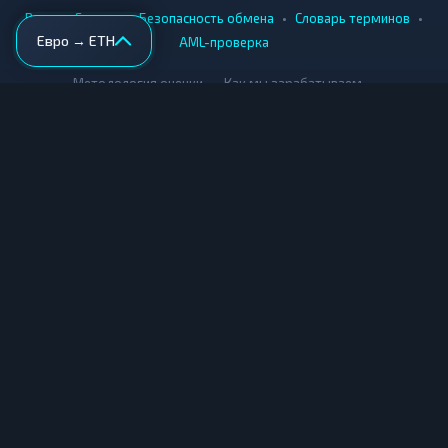
•
•
•
•
Вики
Города
Безопасность обмена
Словарь терминов
Евро → ETH
AML-проверка
•
•
Методология оценки
Как мы зарабатываем
Для обменников
Купить крипту
Продать крипту
Купить за рубли
Продать за рубли
© Мониторинг обменников — 2026
|
|
|
Условия использования
Конфиденциальность
Cookies
Карта сайта