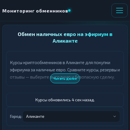
Мониторинг обменников
НАПРАВЛЕНИЕ
Обмен наличных евро на эфириум в
×
ОБМЕНА
Аликанте
★ ИЗБРАННОЕ
ВСЕ РАЗДЕЛЫ
Курсы криптообменников в Аликанте для покупки
эфириума за наличные евро. Сравните курсы, резервы и
О
П
Т
О
отзывы — выберите выгодную и безопасную сделку.
Читать далее
Д
Л
А
У
Ё
Ч
Т
А
Курсы обновились 5 сек назад.
Е
Е
Т
Евро
Е
Город:
Аликанте
ETH