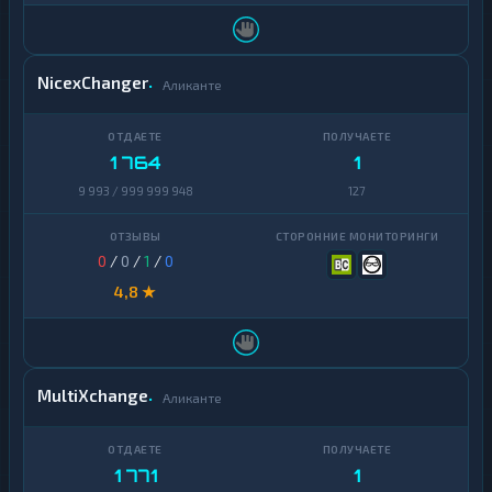
TrueUSD
2
Uniswap
1
NicexChanger
Аликанте
VeChain
1
Waves
1
1 764
1
9 993 / 999 999 948
127
Yearn
1
Finance
Zcash
1
0
/
0
/
1
/
0
4,8 ★
MultiXchange
Аликанте
1 771
1