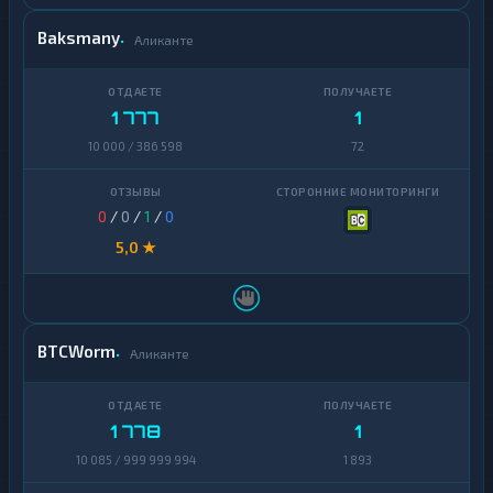
Baksmany
Аликанте
1 777
1
10 000 / 386 598
72
0
/
0
/
1
/
0
5,0 ★
BTCWorm
Аликанте
1 778
1
10 085 / 999 999 994
1 893