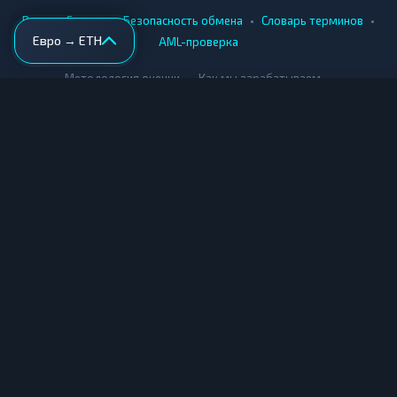
•
•
•
•
Вики
Города
Безопасность обмена
Словарь терминов
Евро → ETH
AML-проверка
•
•
Методология оценки
Как мы зарабатываем
Для обменников
Купить крипту
Продать крипту
Купить за рубли
Продать за рубли
© Мониторинг обменников — 2026
|
|
|
Условия использования
Конфиденциальность
Cookies
Карта сайта