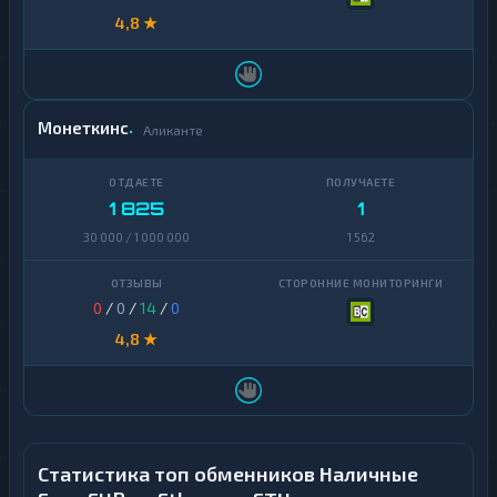
4,8 ★
Монеткинс
Аликанте
1 825
1
30 000 / 1 000 000
1 562
0
/
0
/
14
/
0
4,8 ★
Статистика топ обменников Наличные