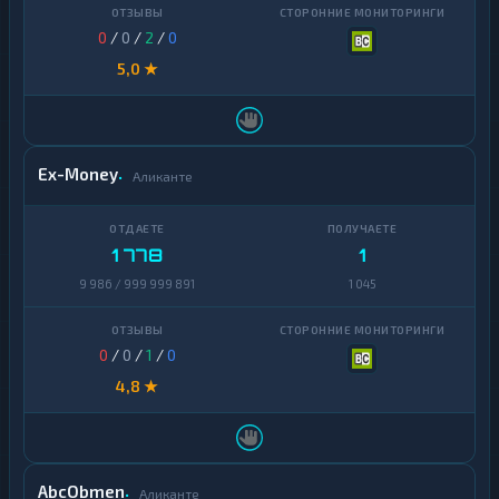
0
/
0
/
2
/
0
5,0 ★
Ex-Money
Аликанте
1 778
1
9 986 / 999 999 891
1 045
0
/
0
/
1
/
0
4,8 ★
AbcObmen
Аликанте