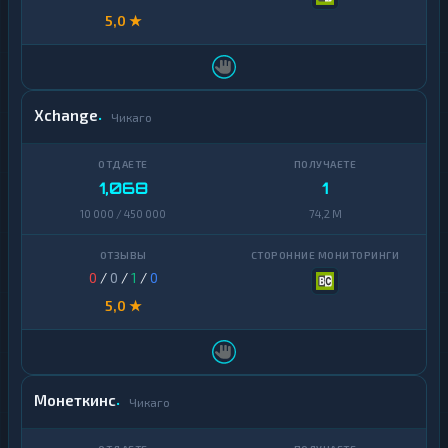
5,0 ★
Xchange
Чикаго
1,068
1
10 000 / 450 000
74,2 M
0
/
0
/
1
/
0
5,0 ★
Монеткинс
Чикаго