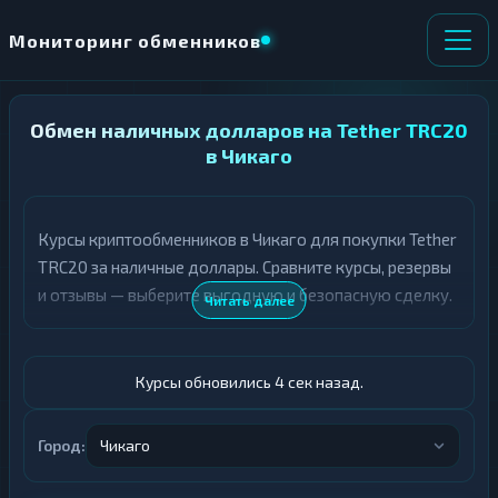
Мониторинг обменников
Обмен наличных долларов на Tether TRC20
НАПРАВЛЕНИЕ
×
ОБМЕНА
в Чикаго
★ ИЗБРАННОЕ
ВСЕ РАЗДЕЛЫ
Курсы криптообменников в Чикаго для покупки Tether
TRC20 за наличные доллары. Сравните курсы, резервы
О
П
Т
О
и отзывы — выберите выгодную и безопасную сделку.
Читать далее
Д
Л
А
У
Ё
Ч
Т
А
Курсы обновились 5 сек назад.
Е
Е
Т
Доллары
Е
Город:
Чикаго
USDT TRC20