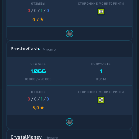
0
/
0
/
1
/
0
4,7 ★
ProstovCash
Чикаго
1,066
1
10 000 / 450 000
81,6 M
0
/
0
/
1
/
0
5,0 ★
CrystalMoney
Чикаго