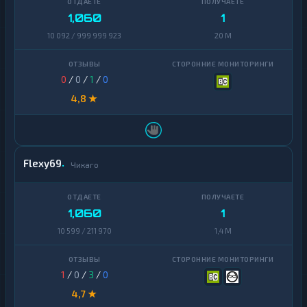
1,060
1
Dash
1
10 092 / 999 999 923
20 M
Decentraland
1
MANA
0
/
0
/
1
/
0
EOS
1
4,8 ★
Ethereum
1
Classic
ICON
1
Flexy69
Чикаго
Kaspa
1
Maker
1
1,060
1
NEAR
1
10 599 / 211 970
1,4 M
Protocol
NEO
1
1
/
0
/
3
/
0
Notcoin
1
4,7 ★