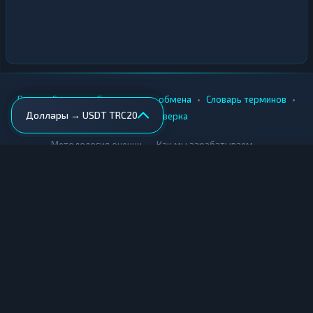
•
•
•
•
Вики
Города
Безопасность обмена
Словарь терминов
Доллары → USDT TRC20
AML-проверка
•
•
Методология оценки
Как мы зарабатываем
Для обменников
Купить крипту
Продать крипту
Купить за рубли
Продать за рубли