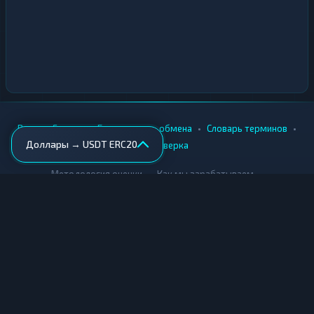
•
•
•
•
Вики
Города
Безопасность обмена
Словарь терминов
Доллары → USDT ERC20
AML-проверка
•
•
Методология оценки
Как мы зарабатываем
Для обменников
Купить крипту
Продать крипту
Купить за рубли