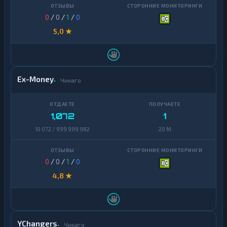
0
/
0
/
1
/
0
5,0 ★
Ex-Money
Чикаго
1,072
1
10 072 / 999 999 982
20 M
0
/
0
/
1
/
0
4,8 ★
YChangers
Чикаго