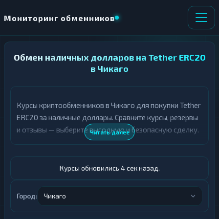
Мониторинг обменников
Обмен наличных долларов на Tether ERC20
НАПРАВЛЕНИЕ
×
ОБМЕНА
в Чикаго
★ ИЗБРАННОЕ
ВСЕ РАЗДЕЛЫ
Курсы криптообменников в Чикаго для покупки Tether
ERC20 за наличные доллары. Сравните курсы, резервы
О
П
Т
О
и отзывы — выберите выгодную и безопасную сделку.
Читать далее
Д
Л
А
У
Ё
Ч
Т
А
Курсы обновились 5 сек назад.
Е
Е
Т
Доллары
Е
Город:
Чикаго
USDT ERC20