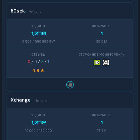
60sek
Чикаго
1,070
1
9 908 / 999 999 947
39,6 M
0
/
0
/
2
/
1
4,9 ★
Xchange
Чикаго
1,072
1
10 000 / 450 000
75,1 M