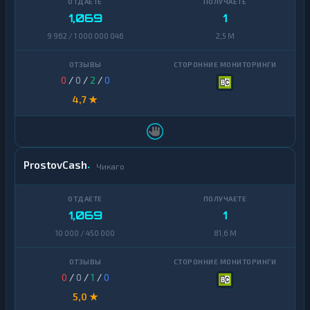
1,069
1
Dash
1
9 962 / 1 000 000 046
2,5 M
Decentraland
1
MANA
0
/
0
/
2
/
0
EOS
1
4,7 ★
Ethereum
1
Classic
ICON
1
ProstovCash
Чикаго
Kaspa
1
Maker
1
1,069
1
NEAR
1
10 000 / 450 000
81,6 M
Protocol
NEO
1
0
/
0
/
1
/
0
Notcoin
1
5,0 ★