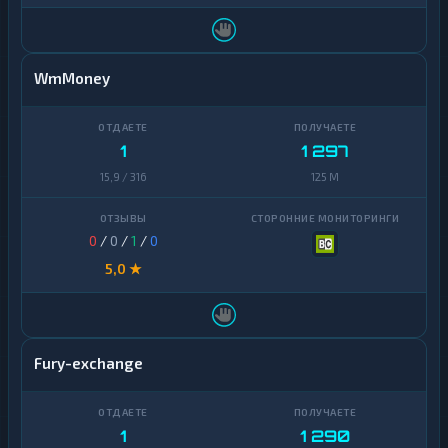
WmMoney
1
1 297
15,9 / 316
125 M
0
/
0
/
1
/
0
5,0 ★
Fury-exchange
1
1 290