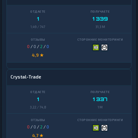
1
1 339
1,49 / 747
31,3 M
0
/
0
/
2
/
0
4,9 ★
Crystal-Trade
1
1 337
3,22 / 74,8
1 M
0
/
0
/
2
/
0
4,7 ★