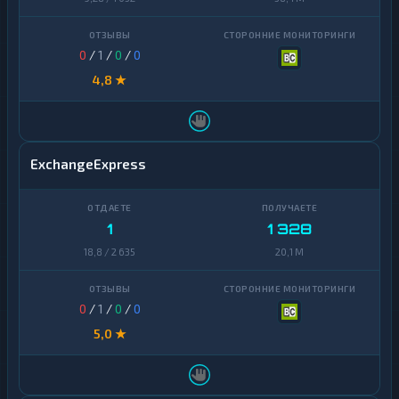
0
/
1
/
0
/
0
4,8 ★
ExchangeExpress
1
1 328
18,8 / 2 635
20,1 M
0
/
1
/
0
/
0
5,0 ★