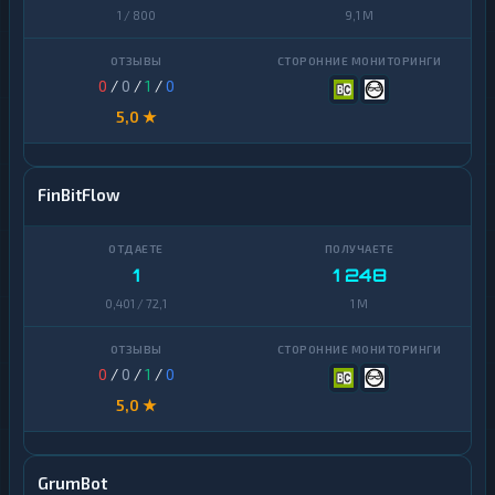
1 / 800
9,1 M
0
/
0
/
1
/
0
5,0 ★
FinBitFlow
1
1 248
0,401 / 72,1
1 M
0
/
0
/
1
/
0
5,0 ★
GrumBot