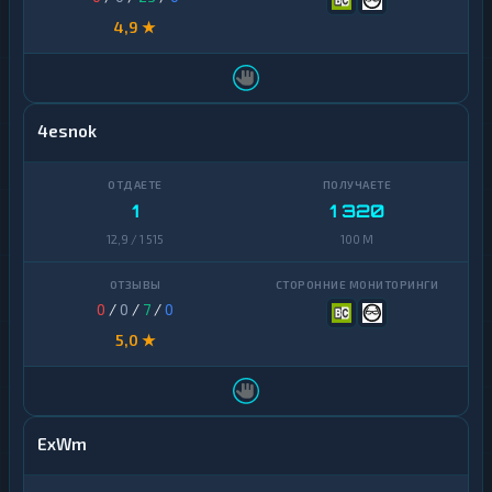
4,9 ★
4esnok
1
1 320
12,9 / 1 515
100 M
0
/
0
/
7
/
0
5,0 ★
ExWm