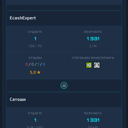
EcashExpert
1
1 331
1,88 / 751
2,1 M
0
/
0
/
1
/
0
5,0 ★
Сатоши
1
1 331
9,28 / 1 052
58,4 M