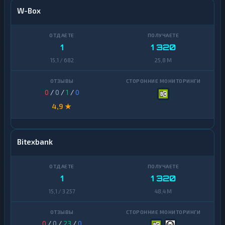
W-Box
1
1 320
15,1 / 682
25,8 M
0
/
0
/
1
/
0
4,9 ★
Bitexbank
1
1 320
15,1 / 3 257
48,4 M
0
/
0
/
23
/
0