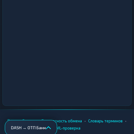
•
•
•
•
Вики
Города
Безопасность обмена
Словарь терминов
DASH → ОТП Банк
AML-проверка