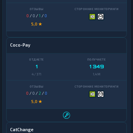
Zcash
1
0
/
0
/
1
/
0
5,0 ★
Coco-Pay
1
1 349
4 / 371
1,4 M
0
/
0
/
2
/
0
5,0 ★
CatChange