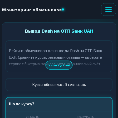
Мониторинг обменников
НАПРАВЛЕНИЕ
Вывод Dash на ОТП Банк UAH
×
ОБМЕНА
Рейтинг обменников для вывода Dash на ОТП Банк
★ ИЗБРАННОЕ
ВСЕ РАЗДЕЛЫ
UAH. Сравните курсы, резервы и отзывы — выберите
сервис с быстрым зачислением на банковский счёт.
О
П
Читать далее
Т
О
Д
Л
А
У
Ё
Ч
Курсы обновились 5 сек назад.
Т
А
Е
Е
Т
DASH
Шо по курсу?
Е
ОТП Банк