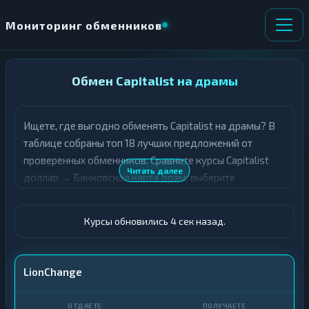
Мониторинг обменников
НАПРАВЛЕНИЕ
Обмен Capitalist на драмы
×
ОБМЕНА
Ищете, где выгодно обменять Capitalist на драмы? В
★ ИЗБРАННОЕ
ВСЕ РАЗДЕЛЫ
таблице собраны топ 18 лучших предложений от
проверенных обменников. Сравните курсы Capitalist
О
П
Читать далее
доллар → Банковская карта драм, выберите
Т
О
Д
подходящий вариант с учётом резерва и лимитов, и
Л
А
У
совершите обмен быстро и безопасно. Все обменные
Ё
Ч
Курсы обновились 4 сек назад.
пункты прошли модерацию и отображаются с учётом
Т
А
выгодности курса.
Е
Е
Т
Capitalist · USD
LionChange
Е
Карта · AMD