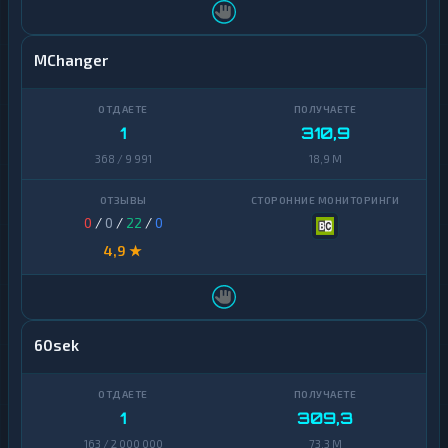
MChanger
1
310,9
368 / 9 991
18,9 M
0
/
0
/
22
/
0
4,9 ★
60sek
1
309,3
163 / 2 000 000
73,3 M