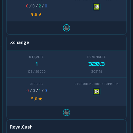
U
0
/
0
/
2
/
0
★
A
H
4,9 ★
U
★
Z
S
Xchange
Банковский
11
счет
ЕРИП
1
1
320,3
175 / 59 700
2051 M
0
/
0
/
1
/
0
5,0 ★
RoyalCash