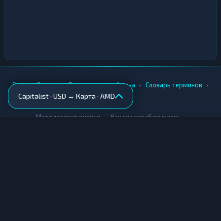
•
•
•
•
Вики
Города
Безопасность обмена
Словарь терминов
Capitalist · USD → Карта · AMD
AML-проверка
•
•
Методология оценки
Как мы зарабатываем
Для обменников
Купить крипту
Продать крипту
Купить за рубли