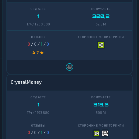
1
320,2
174 / 1 200 000
62,5 M
0
/
0
/
1
/
0
4,7 ★
CrystalMoney
1
318,3
174 / 1 193 880
368 M
0
/
0
/
1
/
0