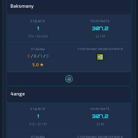
Baksmany
1
307,2
374 / 60 200
22,1 M
0
/
0
/
1
/
0
5,0 ★
4ange
1
307,2
373 / 61 791
23 M