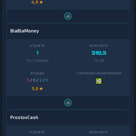
4,9 ★
BlaBlaMoney
1
318,3
174 / 1 190 000
73,7 M
0
/
0
/
2
/
0
5,0 ★
ProstovCash