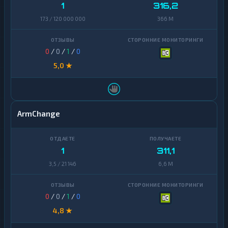
1
316,2
173 / 120 000 000
366 M
0
/
0
/
1
/
0
5,0 ★
ArmChange
1
311,1
3,5 / 21 146
6,6 M
0
/
0
/
1
/
0
4,8 ★