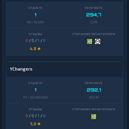
1
294,7
60 / 10 000
1,2 M
0
/
0
/
1
/
0
4,8 ★
YChangers
1
292,1
171 / 122 000 000
36,5 M
0
/
0
/
1
/
0
5,0 ★