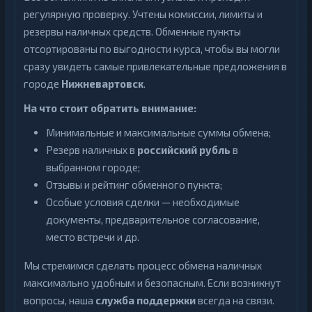
регулярную проверку. Учтены комиссии, лимиты и
Qtum
1
резервы наличных средств. Обменные пункты
Ravencoin
1
отсортированы по выгодности курса, чтобы вы могли
сразу увидеть самые привлекательные предложения в
Shiba
2
городе
Нижневартовск
.
Stellar
1
На что стоит обратить внимание:
Sui
1
Минимальные и максимальные суммы обмена;
Terra
Резерв наличных в
российский рубль
в
1
(LUNA)
выбранном городе;
Tezos
Отзывы и рейтинг обменного пункта;
1
Особые условия сделки — необходимые
Toncoin
1
документы, предварительное согласование,
TrueUSD
2
место встречи и др.
Uniswap
1
Мы стремимся сделать процесс обмена наличных
максимально удобным и безопасным. Если возникнут
VeChain
1
вопросы, наша
служба поддержки
всегда на связи.
Waves
1