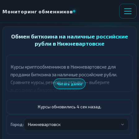
Мониторинг обменников
НАПРАВЛЕНИЕ
Обмен биткоина на наличные российские
×
ОБМЕНА
рубли в Нижневартовске
★ ИЗБРАННОЕ
ВСЕ РАЗДЕЛЫ
Курсы криптообменников в Нижневартовске для
продажи биткоина за наличные российские рубли.
О
П
Т
О
Сравните курсы, резервы и отзывы — выберите
Читать далее
Д
Л
выгодную и безопасную сделку.
А
У
Ё
Ч
Т
А
Курсы обновились 4 сек назад.
Е
Е
Т
BTC
Е
Город:
Нижневартовск
Российский рубль