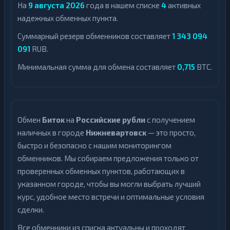
На
9 августа 2026
года в нашем списке
4
активных
надежных обменных пункта.
NEAR
1
Protocol
Суммарный резерв обменников составляет
1 343 094
NEO
1
091
RUB.
Notcoin
1
Минимальная сумма для обмена составляет
0,715
BTC.
Official
1
Trump
Ontology
1
Обмен
Биток
на
Российские рубли
с получением
PancakeSwap
наличных в городе
Нижневартовск
— это просто,
1
CAKE
быстро и безопасно с нашим мониторингом
обменников. Мы собираем предложения только от
Pax
1
Dollar
проверенных обменных пунктов, работающих в
указанном городе, чтобы вы могли выбрать лучший
Pepe
1
курс, удобное место встречи и оптимальные условия
Polkadot
1
сделки.
Polygon
1
Все обменники из списка актуальны и проходят