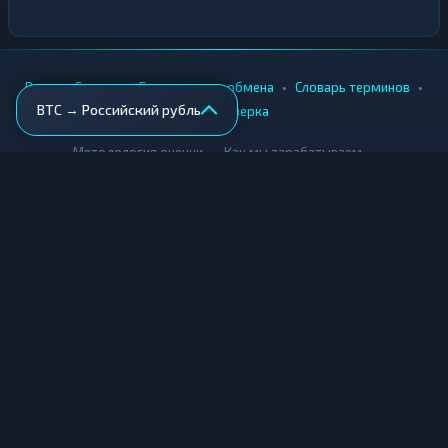
•
•
•
•
Вики
Города
Безопасность обмена
Словарь терминов
BTC → Российский рубль
AML-проверка
•
•
Методология оценки
Как мы зарабатываем
Для обменников
Купить крипту
Продать крипту
Купить за рубли
Продать за рубли
© Мониторинг обменников — 2026