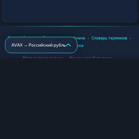
•
•
•
•
Вики
Города
Безопасность обмена
Словарь терминов
AVAX → Российский рубль
AML-проверка
•
•
Методология оценки
Как мы зарабатываем
Для обменников
Купить крипту
Продать крипту
Купить за рубли
Продать за рубли