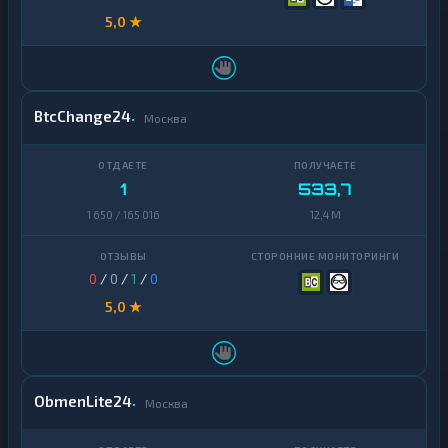
NEO
1
5,0 ★
Notcoin
1
Official
1
Trump
BtcChange24
Москва
Ontology
1
PancakeSwap
1
CAKE
1
533,7
1 650 / 165 016
12,4 M
Pax
1
Dollar
Pepe
1
0
/
0
/
1
/
0
5,0 ★
Polkadot
1
Polygon
1
Qtum
1
ObmenLite24
Москва
Ravencoin
1