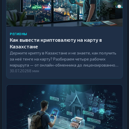
РЕГИОНЫ
Как вывести криптовалюту на карту в
Казахстане
Держите крипту в Казахстане и не знаете, как получить
за неё тенге на карту? Разбираем четыре рабочих
маршрута — от онлайн-обменника до лицензированной
биржи, — считаем, сколько дойдёт до карты, и
30.07.2026
8 мин
объясняем, что с этим по закону РК.