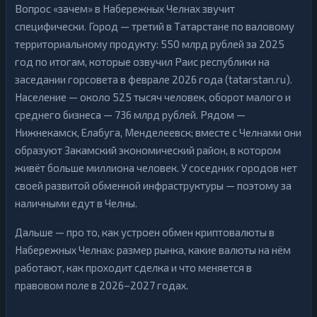
н
Д
Вопрос «зачем» в Набережных Челнах звучит
ь
е
г
специфически. Город — третий в Татарстане по валовому
н
и
ь
территориальному продукту: 550 млрд рублей за 2025
г
Б
и
год по итогам, которые озвучил Раис республики на
а
заседании горсовета в феврале 2026 года (tatarstan.ru).
н
Б
к
Население — около 525 тысяч человек, оборот малого и
а
о
н
в
среднего бизнеса — 736 млрд рублей. Рядом —
к
с
о
Нижнекамск, Елабуга, Менделеевск; вместе с Челнами они
к
в
и
образуют Закамский экономический район, в котором
с
е
к
с
25
▶
живёт больше миллиона человек. У соседних городов нет
и
ч
е
своей развитой обменной инфраструктуры — поэтому за
е
с
25
▶
т
наличными едут в Челны.
ч
а
е
и
т
к
Дальше — про то, как устроен обмен криптовалюты в
а
а
и
Набережных Челнах: размер рынка, какие валюты на нём
р
к
т
а
работают, как проходит сделка и что меняется в
ы
р
правовом поле в 2026–2027 годах.
т
Д
ы
е