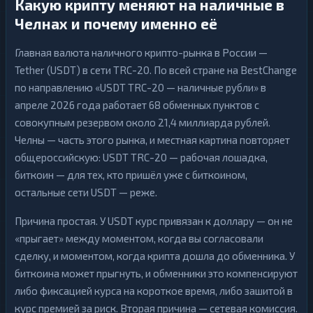
Какую крипту меняют на наличные в
Челнах и почему именно её
Главная валюта наличного крипто-рынка в России —
Tether (USDT) в сети TRC-20. По всей стране на BestChange
по направлению «USDT TRC-20 — наличные рубли» в
апреле 2026 года работает 68 обменных пунктов с
совокупным резервом около 21,4 миллиарда рублей.
Челны — часть этого рынка, и местная картина повторяет
общероссийскую: USDT TRC-20 — рабочая лошадка,
биткоин — для тех, кто пришёл уже с биткоином,
остальные сети USDT — реже.
Причина простая. У USDT курс привязан к доллару — он не
«прыгает» между моментом, когда вы согласовали
сделку, и моментом, когда крипта дошла до обменника. У
биткоина может прыгнуть, и обменники это компенсируют
либо фиксацией курса на короткое время, либо зашитой в
курс премией за риск. Вторая причина — сетевая комиссия.