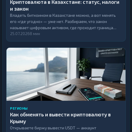
Криптовалюта в Казахстане: статус, налоги
и закон
Владеть биткоином в Казахстане можно, а вот менять
его «где угодно» — уже нет. Разбираем, что закон
называет цифровым активом, где проходит граница
легального оборота и сколько налога придётся
25.07.2026
8 мин
заплатить с дохода.
РЕГИОНЫ
Как обменять и вывести криптовалюту в
Крыму
Открываете биржу вывести USDT — аккаунт