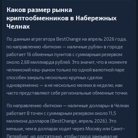
н
Д
е
е
Каков размер рынка
ж
н
н
криптообменников в Набережных
е
ы
ж
е
Челнах
н
2
▶
п
ы
е
е
р
2
По данным агрегатора BestChange на апрель 2026 года,
▶
п
е
е
по направлению «биткоин — наличные рубли» в городе
в
р
о
работает 16 обменных пунктов с суммарным резервом
е
д
в
ы
около 2,68 миллиарда рублей. Это значит, что в моменте
о
д
челнинский кэш-рынок только по одной валютной паре
Н
ы
а
способен закрыть несколько крупных сделок
л
Н
одновременно — а не несколько мелких в неделю, как
и
а
17
▶
ч
часто представляют себе региональные обменные точки.
л
н
и
ы
17
▶
ч
е
По направлению «биткоин — наличные доллары» в Челнах
н
ы
работает 8 точек с суммарным резервом около 11,5
е
миллиона долларов (BestChange, апрель 2026). Это
меньше, чем в долларах ходит через Москву или Санкт-
Петербург, но достаточно, чтобы город закрывал не