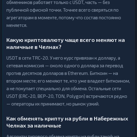
обменников работает только с USDT, часть — без
публичной офисной точки. Точнее всего сверяться по
агрегаторам в моменте, потому что состав постоянно
меняется.
Какую криптовалюту чаще всего меняют на
наличные в Челнах?
USDT в сети TRC-20. У него курс привязан к доллару, а
сетевая комиссия — около одного доллара за перевод
против десятков долларов в Ethereum. Биткоин — на
втором месте; его меняют те, кто уже владеет биткоином,
а не покупает специально для обмена. Остальные сети
USDT (ERC-20, BEP-20, TON, Polygon) встречаются редко
— операторы их принимают, но рынок узкий.
Как обменять крипту на рубли в Набережных
Челнах за наличные
Алгоритм типового обмена крипты на рубли такой: на