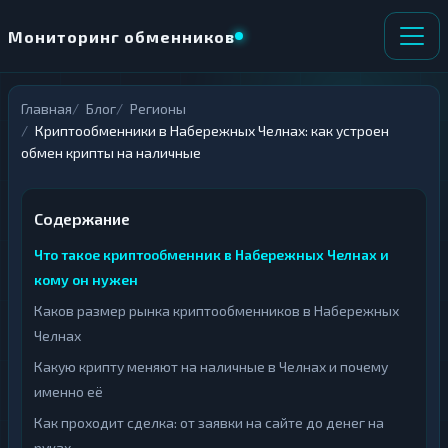
Мониторинг обменников
Главная
Блог
Регионы
НАПРАВЛЕНИЕ
×
Криптообменники в Набережных Челнах: как устроен
ОБМЕНА
обмен крипты на наличные
★ ИЗБРАННОЕ
ВСЕ РАЗДЕЛЫ
Содержание
О
П
Что такое криптообменник в Набережных Челнах и
Т
О
кому он нужен
Д
Л
А
У
Каков размер рынка криптообменников в Набережных
Ё
Ч
Челнах
Т
А
Е
Е
Какую крипту меняют на наличные в Челнах и почему
Т
именно её
Е
Как проходит сделка: от заявки на сайте до денег на
руках