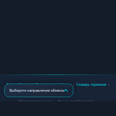
•
•
•
•
Вики
Города
Безопасность обмена
Словарь терминов
Выберите направление обмена
AML-проверка
•
•
Методология оценки
Как мы зарабатываем
Для обменников