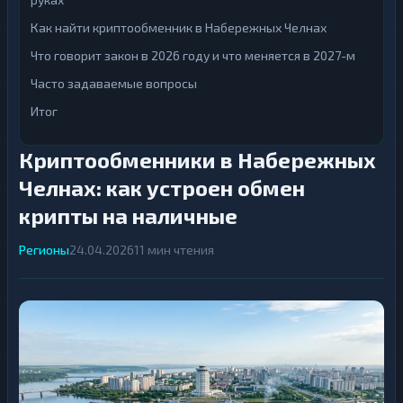
ВСЕ
РАЗДЕЛЫ
Как найти криптообменник в Набережных Челнах
ВСЕ
К
РАЗДЕЛЫ
Что говорит закон в 2026 году и что меняется в 2027-м
р
и
К
Часто задаваемые вопросы
п
р
т
и
Итог
о
п
69
▶
в
т
а
о
Криптообменники в Набережных
л
69
▶
в
ю
а
т
Челнах: как устроен обмен
л
ы
ю
крипты на наличные
т
И
ы
н
Регионы
24.04.2026
11 мин чтения
т
И
е
н
р
т
н
е
е
р
т
н
42
▶
-
е
б
т
а
42
▶
-
н
б
к
а
и