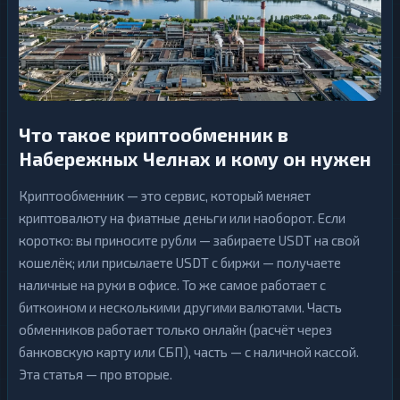
н
н
к
г
и
н
К
г
р
и
К
п
р
т
и
о
1
▶
Что такое криптообменник в
п
б
т
и
Набережных Челнах и кому он нужен
о
1
▶
р
б
ж
и
и
Криптообменник — это сервис, который меняет
р
ж
криптовалюту на фиатные деньги или наоборот. Если
Э
и
коротко: вы приносите рубли — забираете USDT на свой
л
е
Э
кошелёк; или присылаете USDT с биржи — получаете
к
л
т
наличные на руки в офисе. То же самое работает с
е
р
к
биткоином и несколькими другими валютами. Часть
о
т
н
р
обменников работает только онлайн (расчёт через
н
13
▶
о
ы
банковскую карту или СБП), часть — с наличной кассой.
н
е
н
13
▶
Эта статья — про вторые.
Д
ы
е
е