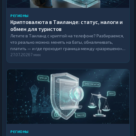
РЕГИОНЫ
Криптовалюта в Таиланде: статус, налоги и
обмен для туристов
Летите в Таиланд с криптой на телефоне? Разбираемся,
что реально можно: менять на баты, обналичивать,
платить — и где проходит граница между «разрешено» и
«на свой риск».
27.07.2026
7 мин
РЕГИОНЫ